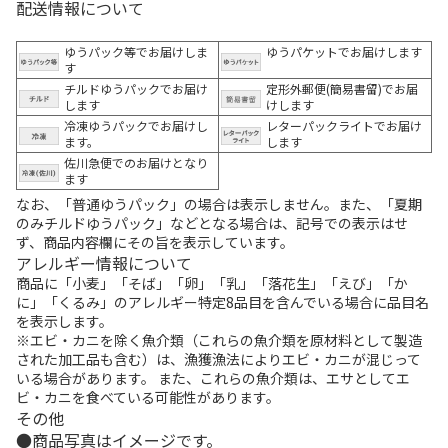
配送情報について
ゆうパック等でお届けしま
ゆうパケットでお届けします
す
チルドゆうパックでお届け
定形外郵便(簡易書留)でお届
します
けします
冷凍ゆうパックでお届けし
レターパックライトでお届け
ます。
します
佐川急便でのお届けとなり
ます
なお、「普通ゆうパック」の場合は表示しません。また、「夏期
のみチルドゆうパック」などとなる場合は、記号での表示はせ
ず、商品内容欄にその旨を表示しています。
アレルギー情報について
商品に「小麦」「そば」「卵」「乳」「落花生」「えび」「か
に」「くるみ」のアレルギー特定8品目を含んでいる場合に品目名
を表示します。
※エビ・カニを除く魚介類（これらの魚介類を原材料として製造
された加工品も含む）は、漁獲漁法によりエビ・カニが混じって
いる場合があります。 また、これらの魚介類は、エサとしてエ
ビ・カニを食べている可能性があります。
その他
商品写真はイメージです。