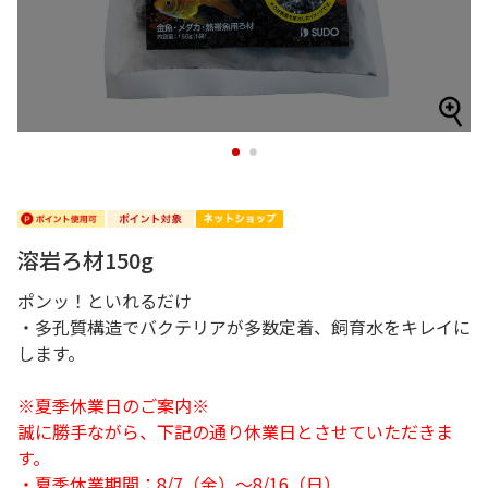
1
2
溶岩ろ材150g
ポンッ！といれるだけ
・多孔質構造でバクテリアが多数定着、飼育水をキレイに
します。
※夏季休業日のご案内※
誠に勝手ながら、下記の通り休業日とさせていただきま
す。
・夏季休業期間：8/7（金）～8/16（日）