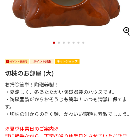
1
2
3
4
5
6
7
切株のお部屋 (大)
お掃除簡単！陶磁器製！
・夏涼しく、冬あたたかい陶磁器製のハウスです。
・陶磁器製だからおそうじも簡単！いつも清潔に保てま
す。
・切株の洞からのぞく顔、かわいい寝顔も素敵でしょう。
※夏季休業日のご案内※
誠に勝手ながら、下記の通り休業日とさせていただきま