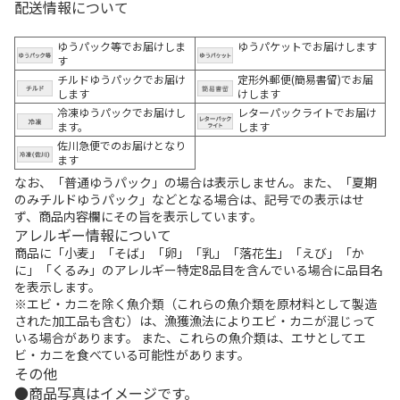
配送情報について
ゆうパック等でお届けしま
ゆうパケットでお届けします
す
チルドゆうパックでお届け
定形外郵便(簡易書留)でお届
します
けします
冷凍ゆうパックでお届けし
レターパックライトでお届け
ます。
します
佐川急便でのお届けとなり
ます
なお、「普通ゆうパック」の場合は表示しません。また、「夏期
のみチルドゆうパック」などとなる場合は、記号での表示はせ
ず、商品内容欄にその旨を表示しています。
アレルギー情報について
商品に「小麦」「そば」「卵」「乳」「落花生」「えび」「か
に」「くるみ」のアレルギー特定8品目を含んでいる場合に品目名
を表示します。
※エビ・カニを除く魚介類（これらの魚介類を原材料として製造
された加工品も含む）は、漁獲漁法によりエビ・カニが混じって
いる場合があります。 また、これらの魚介類は、エサとしてエ
ビ・カニを食べている可能性があります。
その他
商品写真はイメージです。