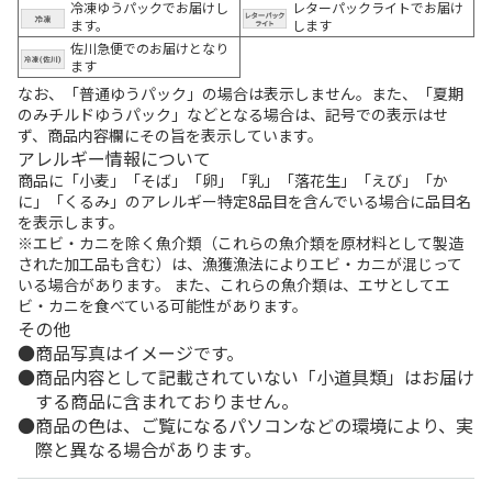
冷凍ゆうパックでお届けし
レターパックライトでお届け
ます。
します
佐川急便でのお届けとなり
ます
なお、「普通ゆうパック」の場合は表示しません。また、「夏期
のみチルドゆうパック」などとなる場合は、記号での表示はせ
ず、商品内容欄にその旨を表示しています。
アレルギー情報について
商品に「小麦」「そば」「卵」「乳」「落花生」「えび」「か
に」「くるみ」のアレルギー特定8品目を含んでいる場合に品目名
を表示します。
※エビ・カニを除く魚介類（これらの魚介類を原材料として製造
された加工品も含む）は、漁獲漁法によりエビ・カニが混じって
いる場合があります。 また、これらの魚介類は、エサとしてエ
ビ・カニを食べている可能性があります。
その他
商品写真はイメージです。
商品内容として記載されていない「小道具類」はお届け
する商品に含まれておりません。
商品の色は、ご覧になるパソコンなどの環境により、実
際と異なる場合があります。