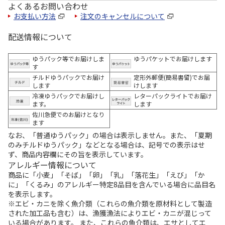
よくあるお問い合わせ
お支払い方法
注文のキャンセルについて
配送情報について
ゆうパック等でお届けしま
ゆうパケットでお届けします
す
チルドゆうパックでお届け
定形外郵便(簡易書留)でお届
します
けします
冷凍ゆうパックでお届けし
レターパックライトでお届け
ます。
します
佐川急便でのお届けとなり
ます
なお、「普通ゆうパック」の場合は表示しません。また、「夏期
のみチルドゆうパック」などとなる場合は、記号での表示はせ
ず、商品内容欄にその旨を表示しています。
アレルギー情報について
商品に「小麦」「そば」「卵」「乳」「落花生」「えび」「か
に」「くるみ」のアレルギー特定8品目を含んでいる場合に品目名
を表示します。
※エビ・カニを除く魚介類（これらの魚介類を原材料として製造
された加工品も含む）は、漁獲漁法によりエビ・カニが混じって
いる場合があります。 また、これらの魚介類は、エサとしてエ