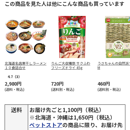
この商品を見た人は他にこんな商品も買っています
北海道名店寒干しラーメン
りんご大収穫祭 サクふわ
うさちゃんの自然派
１０食詰合せ
フリーズドライ 45g
M
4.7
（3）
2,980円
720円
460円
(送料・税込)
(送料別・税込)
(送料別・税込)
送料
お届け先ごと1,100円（税込）
※北海道・沖縄は1,650円（税込）
ペットストア
の商品に限り、お届け先