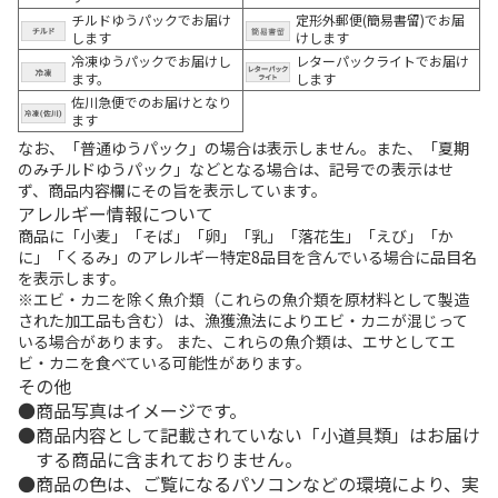
チルドゆうパックでお届け
定形外郵便(簡易書留)でお届
します
けします
冷凍ゆうパックでお届けし
レターパックライトでお届け
ます。
します
佐川急便でのお届けとなり
ます
なお、「普通ゆうパック」の場合は表示しません。また、「夏期
のみチルドゆうパック」などとなる場合は、記号での表示はせ
ず、商品内容欄にその旨を表示しています。
アレルギー情報について
商品に「小麦」「そば」「卵」「乳」「落花生」「えび」「か
に」「くるみ」のアレルギー特定8品目を含んでいる場合に品目名
を表示します。
※エビ・カニを除く魚介類（これらの魚介類を原材料として製造
された加工品も含む）は、漁獲漁法によりエビ・カニが混じって
いる場合があります。 また、これらの魚介類は、エサとしてエ
ビ・カニを食べている可能性があります。
その他
商品写真はイメージです。
商品内容として記載されていない「小道具類」はお届け
する商品に含まれておりません。
商品の色は、ご覧になるパソコンなどの環境により、実