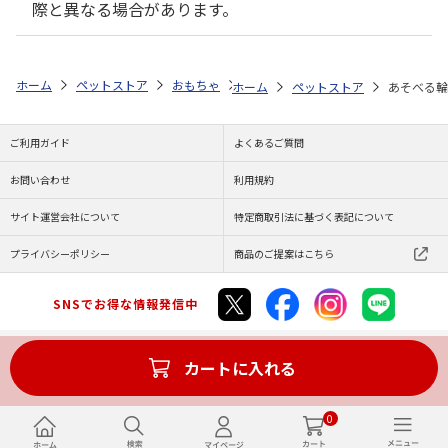
際と異なる場合があります。
ホーム
ペットストア
おもちゃ
おもちゃ・おやつ（小動物用）
ハ
ホーム
ペットストア
あそべる輪
ご利用ガイド
よくあるご質問
お問い合わせ
利用規約
サイト運営会社について
特定商取引法に基づく表記について
プライバシーポリシー
商品のご提案はこちら
SNSでお得な情報発信中
カートに入れる
Copyright (C) JAPAN POST Co.,Ltd. All Rights Reserved.
0