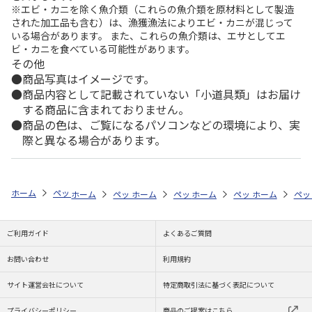
※エビ・カニを除く魚介類（これらの魚介類を原材料として製造
された加工品も含む）は、漁獲漁法によりエビ・カニが混じって
いる場合があります。 また、これらの魚介類は、エサとしてエ
ビ・カニを食べている可能性があります。
その他
商品写真はイメージです。
商品内容として記載されていない「小道具類」はお届け
する商品に含まれておりません。
商品の色は、ご覧になるパソコンなどの環境により、実
際と異なる場合があります。
ホーム
ペットストア
おもちゃ
おもちゃ・おやつ（小動物用）
ウ
ホーム
ペットストア
ホーム
ペットストア
おもちゃ
ホーム
おもちゃ・おやつ（
ペットストア
おもちゃ
ホーム
おも
ペッ
お
ご利用ガイド
よくあるご質問
お問い合わせ
利用規約
サイト運営会社について
特定商取引法に基づく表記について
プライバシーポリシー
商品のご提案はこちら