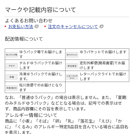
マークや記載内容について
よくあるお問い合わせ
お支払い方法
注文のキャンセルについて
配送情報について
ゆうパック等でお届けしま
ゆうパケットでお届けします
す
チルドゆうパックでお届け
定形外郵便(簡易書留)でお届
します
けします
冷凍ゆうパックでお届けし
レターパックライトでお届け
ます。
します
佐川急便でのお届けとなり
ます
なお、「普通ゆうパック」の場合は表示しません。また、「夏期
のみチルドゆうパック」などとなる場合は、記号での表示はせ
ず、商品内容欄にその旨を表示しています。
アレルギー情報について
商品に「小麦」「そば」「卵」「乳」「落花生」「えび」「か
に」「くるみ」のアレルギー特定8品目を含んでいる場合に品目名
を表示します。