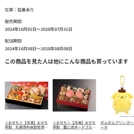
在庫
在庫あり
販売期間
2024年10月01日～2028年07月31日
配送期間
2024年10月08日～2028年08月08日
この商品を見た人は他にこんな商品も買っています
＜おせち＞【冷凍】おせち
＜おせち＞【冷凍】おせち
ポムポムプリン ボ
早割 札幌市中央卸売市場
早割 蟹と肉オードブルお
ーチ
発 彩膳
せち