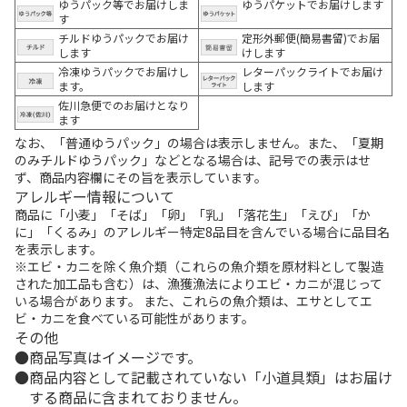
ゆうパック等でお届けしま
ゆうパケットでお届けします
す
チルドゆうパックでお届け
定形外郵便(簡易書留)でお届
します
けします
冷凍ゆうパックでお届けし
レターパックライトでお届け
ます。
します
佐川急便でのお届けとなり
ます
なお、「普通ゆうパック」の場合は表示しません。また、「夏期
のみチルドゆうパック」などとなる場合は、記号での表示はせ
ず、商品内容欄にその旨を表示しています。
アレルギー情報について
商品に「小麦」「そば」「卵」「乳」「落花生」「えび」「か
に」「くるみ」のアレルギー特定8品目を含んでいる場合に品目名
を表示します。
※エビ・カニを除く魚介類（これらの魚介類を原材料として製造
された加工品も含む）は、漁獲漁法によりエビ・カニが混じって
いる場合があります。 また、これらの魚介類は、エサとしてエ
ビ・カニを食べている可能性があります。
その他
商品写真はイメージです。
商品内容として記載されていない「小道具類」はお届け
する商品に含まれておりません。