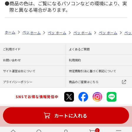
商品の色は、ご覧になるパソコンなどの環境により、実
際と異なる場合があります。
ホーム
ペットストア
おもちゃ
おもちゃ・おやつ（小動物用）
ウ
ホーム
ペットストア
ホーム
ペットストア
おもちゃ
ホーム
おもちゃ・おやつ（
ペットストア
おもちゃ
ホーム
おも
ペッ
お
ご利用ガイド
よくあるご質問
お問い合わせ
利用規約
サイト運営会社について
特定商取引法に基づく表記について
プライバシーポリシー
商品のご提案はこちら
SNSでお得な情報発信中
カートに入れる
Copyright (C) JAPAN POST Co.,Ltd. All Rights Reserved.
0