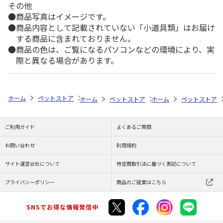
その他
商品写真はイメージです。
商品内容として記載されていない「小道具類」はお届け
する商品に含まれておりません。
商品の色は、ご覧になるパソコンなどの環境により、実
際と異なる場合があります。
ホーム
ペットストア
おもちゃ
おもちゃ・おやつ（小動物用）
ウ
ホーム
ペットストア
ホーム
おもちゃ
ペットストア
おもちゃ・
ご利用ガイド
よくあるご質問
お問い合わせ
利用規約
サイト運営会社について
特定商取引法に基づく表記について
プライバシーポリシー
商品のご提案はこちら
SNSでお得な情報発信中