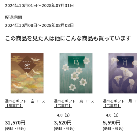
2024年10月01日～2028年07月31日
配送期間
2024年10月08日～2028年08月08日
この商品を見た人は他にこんな商品も買っています
選べるギフト 空コース
選べるギフト 鳥コース
選べるギフト 月コ
【慶事用】
【弔事用】
【弔事用】
4.0
（2）
4.0
（1）
31,570円
3,520円
5,590円
(送料・税込)
(送料・税込)
(送料・税込)