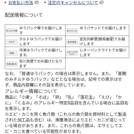
お支払い方法
注文のキャンセルについて
配送情報について
ゆうパック等でお届けしま
ゆうパケットでお届けします
す
チルドゆうパックでお届け
定形外郵便(簡易書留)でお届
します
けします
冷凍ゆうパックでお届けし
レターパックライトでお届け
ます。
します
佐川急便でのお届けとなり
ます
なお、「普通ゆうパック」の場合は表示しません。また、「夏期
のみチルドゆうパック」などとなる場合は、記号での表示はせ
ず、商品内容欄にその旨を表示しています。
アレルギー情報について
商品に「小麦」「そば」「卵」「乳」「落花生」「えび」「か
に」「くるみ」のアレルギー特定8品目を含んでいる場合に品目名
を表示します。
※エビ・カニを除く魚介類（これらの魚介類を原材料として製造
された加工品も含む）は、漁獲漁法によりエビ・カニが混じって
いる場合があります。 また、これらの魚介類は、エサとしてエ
ビ・カニを食べている可能性があります。