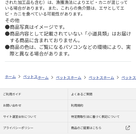
された加工品も含む）は、漁獲漁法によりエビ・カニが混じって
いる場合があります。 また、これらの魚介類は、エサとしてエ
ビ・カニを食べている可能性があります。
その他
商品写真はイメージです。
商品内容として記載されていない「小道具類」はお届け
する商品に含まれておりません。
商品の色は、ご覧になるパソコンなどの環境により、実
際と異なる場合があります。
ホーム
ペットストア
ケージ・飼育その他用品
餌やり・水やり用品（
ホーム
ペットストア
ホーム
ケージ・飼育その他用品
ペットストア
ホーム
ケージ・飼
ペットス
餌
ご利用ガイド
よくあるご質問
お問い合わせ
利用規約
サイト運営会社について
特定商取引法に基づく表記について
プライバシーポリシー
商品のご提案はこちら