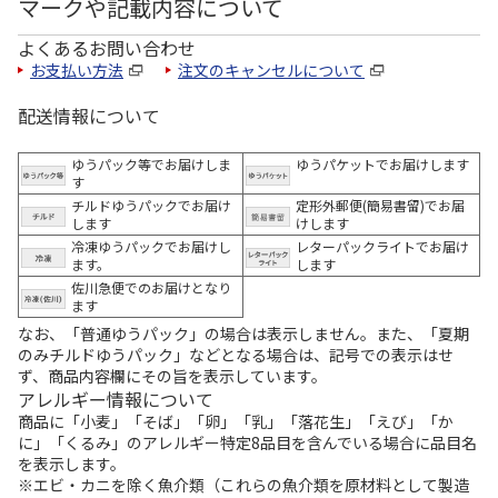
マークや記載内容について
よくあるお問い合わせ
お支払い方法
注文のキャンセルについて
配送情報について
ゆうパック等でお届けしま
ゆうパケットでお届けします
す
チルドゆうパックでお届け
定形外郵便(簡易書留)でお届
します
けします
冷凍ゆうパックでお届けし
レターパックライトでお届け
ます。
します
佐川急便でのお届けとなり
ます
なお、「普通ゆうパック」の場合は表示しません。また、「夏期
のみチルドゆうパック」などとなる場合は、記号での表示はせ
ず、商品内容欄にその旨を表示しています。
アレルギー情報について
商品に「小麦」「そば」「卵」「乳」「落花生」「えび」「か
に」「くるみ」のアレルギー特定8品目を含んでいる場合に品目名
を表示します。
※エビ・カニを除く魚介類（これらの魚介類を原材料として製造