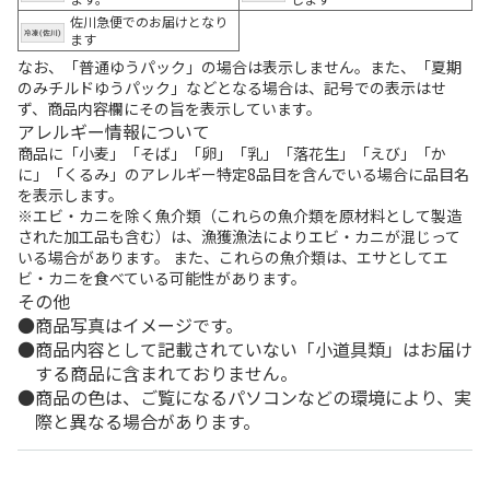
佐川急便でのお届けとなり
ます
なお、「普通ゆうパック」の場合は表示しません。また、「夏期
のみチルドゆうパック」などとなる場合は、記号での表示はせ
ず、商品内容欄にその旨を表示しています。
アレルギー情報について
商品に「小麦」「そば」「卵」「乳」「落花生」「えび」「か
に」「くるみ」のアレルギー特定8品目を含んでいる場合に品目名
を表示します。
※エビ・カニを除く魚介類（これらの魚介類を原材料として製造
された加工品も含む）は、漁獲漁法によりエビ・カニが混じって
いる場合があります。 また、これらの魚介類は、エサとしてエ
ビ・カニを食べている可能性があります。
その他
商品写真はイメージです。
商品内容として記載されていない「小道具類」はお届け
する商品に含まれておりません。
商品の色は、ご覧になるパソコンなどの環境により、実
際と異なる場合があります。