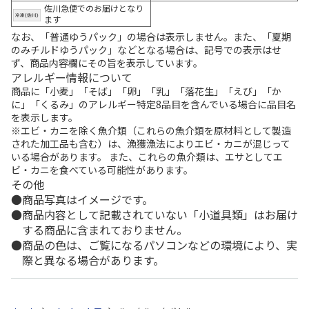
佐川急便でのお届けとなり
ます
なお、「普通ゆうパック」の場合は表示しません。また、「夏期
のみチルドゆうパック」などとなる場合は、記号での表示はせ
ず、商品内容欄にその旨を表示しています。
アレルギー情報について
商品に「小麦」「そば」「卵」「乳」「落花生」「えび」「か
に」「くるみ」のアレルギー特定8品目を含んでいる場合に品目名
を表示します。
※エビ・カニを除く魚介類（これらの魚介類を原材料として製造
された加工品も含む）は、漁獲漁法によりエビ・カニが混じって
いる場合があります。 また、これらの魚介類は、エサとしてエ
ビ・カニを食べている可能性があります。
その他
商品写真はイメージです。
商品内容として記載されていない「小道具類」はお届け
する商品に含まれておりません。
商品の色は、ご覧になるパソコンなどの環境により、実
際と異なる場合があります。