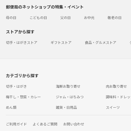
郵便局のネットショップの特集・イベント
母の日
こどもの日
父の日
お中元
敬老の日
ストアから探す
切手・はがきストア
ギフトストア
食品・グルメストア
カテゴリから探す
切手・はがき
海鮮お取り寄せ
肉お取り寄せ
梅干し・惣菜・カレー
ジャム・はちみつ
調味料・ドレッ
めん類
雑貨・日用品
スイーツ
ご利用ガイド
よくあるご質問
お問い合わせ