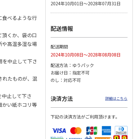
2024年10月01日～2028年07月31日
に食べるような行
配送情報
 パウ
無添加良品 カムカ
ペット線香 虹のか
CIAO 香り立つクラ
つ子ね
ムデンタルコーン
なた フルーティフ
ンキー ちゅ～る和
て頂くか、袋の口
・かつ
ぐるぐるボーン型 S
ローラルの香り
えBOX とりささ
…
…
所や高温多湿な場
配送期間
470円
590円
380円
2024年10月08日～2028年08月08日
)
(送料別・税込)
(送料別・税込)
(送料別・税込)
用を中止して下さ
配送方法
ゆうパック
お届け日
指定不可
されたものが、混
のし
対応不可
を中止して下さ
決済方法
詳細はこちら
細かい紙ホコリ等
下記の決済方法がご利用頂けます。