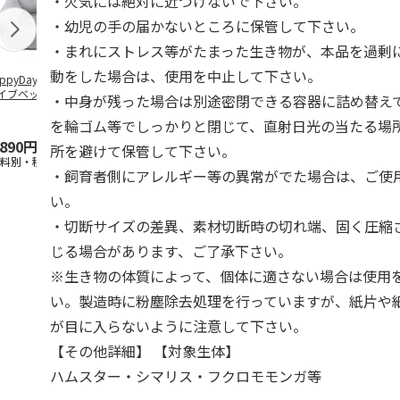
・火気には絶対に近づけないで下さい。
・幼児の手の届かないところに保管して下さい。
・まれにストレス等がたまった生き物が、本品を過剰
動をした場合は、使用を中止して下さい。
ppyDays 2wayド
獣医師開発 ニオイ
デオトイレ 飛び散
銀のスプーン
イブベッド グレ
をとる砂専用 猫ト
らない消臭・抗菌サ
チ 健康に育
・中身が残った場合は別途密閉できる容器に詰め替え
イレ ナチュラルグ
ンド 4L
こ用 まぐろ
レー
おに
…
を輪ゴム等でしっかりと閉じて、直射日光の当たる場
,890円
1,550円
1,320円
120円
所を避けて保管して下さい。
送料別・税込)
(送料別・税込)
(送料別・税込)
(送料別・税込
・飼育者側にアレルギー等の異常がでた場合は、ご使
い。
・切断サイズの差異、素材切断時の切れ端、固く圧縮
じる場合があります、ご了承下さい。
※生き物の体質によって、個体に適さない場合は使用
い。製造時に粉塵除去処理を行っていますが、紙片や
が目に入らないように注意して下さい。
【その他詳細】 【対象生体】
ハムスター・シマリス・フクロモモンガ等