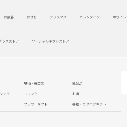
お歳暮
おせち
クリスマス
バレンタイン
ホワイト
グッズストア
ソーシャルギフトストア
果物・野菜等
乳製品
シング
ドリンク
お酒
フラワーギフト
書籍・カタログギフト