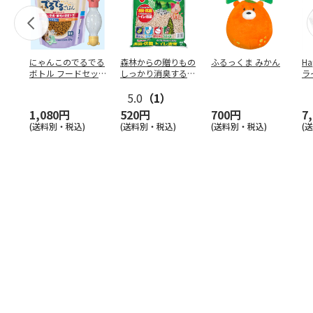
にゃんこのでるでる
森林からの贈りもの
ふるっくま みかん
Ha
ボトル フードセッ
しっかり消臭するひ
ラ
ト
のきの猫砂 7L
ー
5.0
（1）
1,080円
520円
700円
7
(送料別・税込)
(送料別・税込)
(送料別・税込)
(