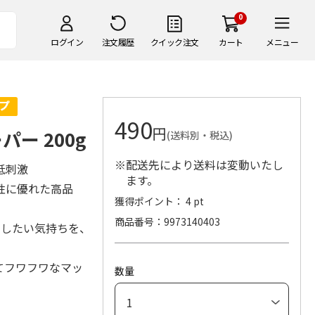
0
ログイン
注文履歴
クイック注文
カート
メニュー
490
円
ー 200g
(送料別・税込)
※配送先により送料は変動いたし
低刺激
ます。
性に優れた高品
獲得ポイント： 4 pt
商品番号
9973140403
)したい気持ちを、
てフワフワなマッ
数量