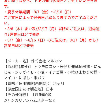
誠に勝手ながら、下記の通り休業日とさせていただきま
す。
・夏季休業期間：8/7（金）～8/16（日）
ご注文日によって発送日が異なりますのでご了承くださ
い。
・8/6（木）まで及び8/17（月）以降のご注文は、通常通
り7営業日ほどで発送
・8/7（金）～8/16（日）のご注文は、8/17（月）から7
営業日ほどで発送
【メーカー名】 株式会社 マルカン
【原材料(成分)】 トウモロコシ・米胚芽発酵抽出物・にん
じん・ジャガイモ・小麦・イナゴ豆・小粒ひまわりの種・
マイロ・にぼし・米パフ
【賞味／使用期限(未開封)】 24ヶ月
【原産国または製造地】 日本
【その他詳細】 【対象動物】
ジャンガリアンハムスターなど