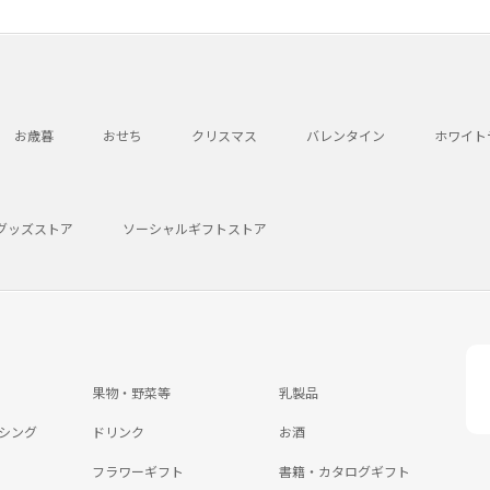
お歳暮
おせち
クリスマス
バレンタイン
ホワイト
グッズストア
ソーシャルギフトストア
果物・野菜等
乳製品
シング
ドリンク
お酒
フラワーギフト
書籍・カタログギフト