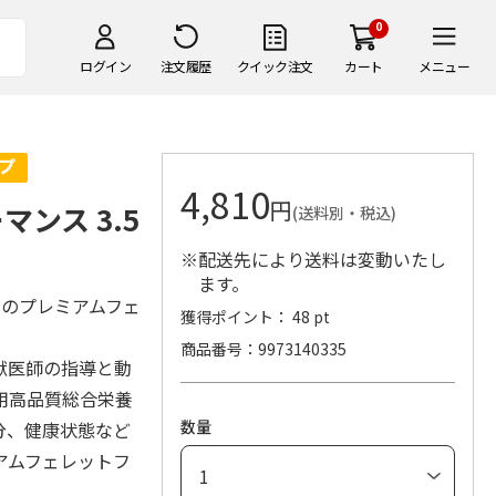
0
ログイン
注文履歴
クイック注文
カート
メニュー
4,810
円
ンス 3.5
(送料別・税込)
※配送先により送料は変動いたし
ます。
でのプレミアムフェ
獲得ポイント： 48 pt
商品番号
9973140335
獣医師の指導と動
用高品質総合栄養
数量
分、健康状態など
アムフェレットフ