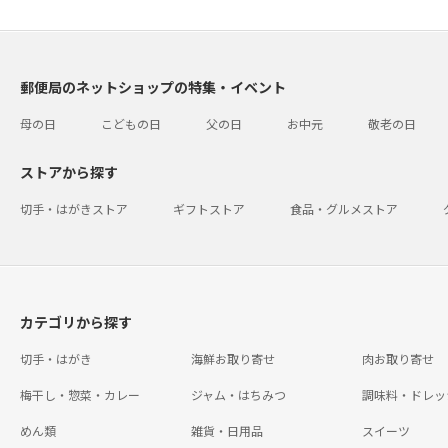
郵便局のネットショップの特集・イベント
母の日
こどもの日
父の日
お中元
敬老の日
ストアから探す
切手・はがきストア
ギフトストア
食品・グルメストア
カテゴリから探す
切手・はがき
海鮮お取り寄せ
肉お取り寄せ
梅干し・惣菜・カレー
ジャム・はちみつ
調味料・ドレッ
めん類
雑貨・日用品
スイーツ