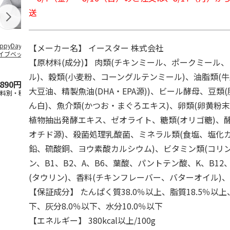
送
ppyDays 2wayド
獣医師開発 ニオイ
デオトイレ 飛び散
無添加良品 
【メーカー名】 イースター 株式会社
イブベッド グレ
をとる砂専用 猫ト
らない消臭・抗菌サ
ムデンタルコ
【原材料(成分)】 肉類(チキンミール、ポークミール
イレ ナチュラルグ
ンド 4L
ぐるぐるボー
レー
…
ル)、穀類(小麦粉、コーングルテンミール)、油脂類(
,890円
1,550円
1,320円
470円
大豆油、精製魚油(DHA・EPA源))、ビール酵母、豆類
送料別・税込)
(送料別・税込)
(送料別・税込)
(送料別・税込
ん白)、魚介類(かつお・まぐろエキス)、卵類(卵黄粉
植物抽出発酵エキス、ゼオライト、糖類(オリゴ糖)、
オチド源)、殺菌処理乳酸菌、ミネラル類(食塩、塩化
鉛、硫酸銅、ヨウ素酸カルシウム)、ビタミン類(コリ
ン、B1、B2、A、B6、葉酸、パントテン酸、K、B12
(タウリン)、香料(チキンフレーバー、バターオイル)、
【保証成分】 たんぱく質38.0％以上、脂質18.5％以上
下、灰分8.0％以下、水分10.0％以下
【エネルギー】 380kcal以上/100g