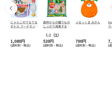
にゃんこのでるでる
森林からの贈りもの
ふるっくま みかん
Ha
ボトル フードセッ
しっかり消臭するひ
ラ
ト
のきの猫砂 7L
ー
5.0
（1）
1,080円
520円
700円
7
(送料別・税込)
(送料別・税込)
(送料別・税込)
(