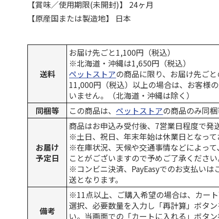
【賞味／使用期限(未開封)】 24ヶ月
【原産国または製造地】 日本
お届け先ごと1,100円（税込）
※北海道・沖縄は1,650円（税込）
送料
ペットストア
の商品に限り、お届け先ごと
11,000円（税込）以上の場合は、お客様
いません。（北海道・沖縄は除く）
同梱等
この商品は、
ペットストア
の商品のみ同梱
商品はお申込み受付後、7営業日程度で発
※土日、祝日、年末年始は休業日となって
お届け
※在庫状況、天候や交通事情などによって
予定日
ことがございますので予めご了承ください
※コンビニ決済、PayEasyでのお支払い
送となります。
※11点以上、ご購入希望の場合は、カート
選択、必要数量を入力し「再計算」ボタン
備考
い。当画面での「カートに入れる」ボタン