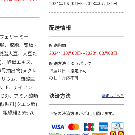
2024年10月01日～2028年07月31日
配送情報
カムカ
銀のスプーン パウ
ペット線香 虹のか
CIAO 香り立つクラ
ーン
チ 健康に育つ子ね
なた フルーティフ
ンキー ちゅ～る和
、フェザーミー
ン型 S
こ用 まぐろ・かつ
ローラルの香り
えBOX とりささ
…
おに
…
牛脂、豚脂、菜種・
配送期間
120円
590円
380円
(脱脂大豆、大豆た
2024年10月08日～2028年08月08日
)
(送料別・税込)
(送料別・税込)
(送料別・税込)
末)、酵母エキス、
配送方法
ゆうパック
酵母抽出物(ヌクレ
お届け日
指定不可
のし
対応不可
カリウム、硫酸亜
ン、E、ナイアシ
決済方法
、D3)、アミノ酸類
詳細はこちら
酸味料(クエン酸)
、粗繊維2.5％以
下記の決済方法がご利用頂けます。