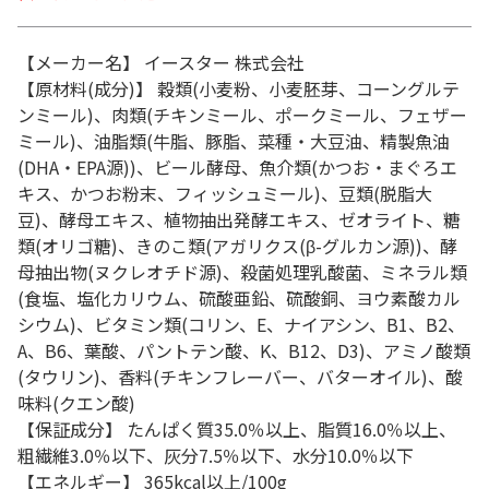
【メーカー名】 イースター 株式会社
【原材料(成分)】 穀類(小麦粉、小麦胚芽、コーングルテ
ンミール)、肉類(チキンミール、ポークミール、フェザー
ミール)、油脂類(牛脂、豚脂、菜種・大豆油、精製魚油
(DHA・EPA源))、ビール酵母、魚介類(かつお・まぐろエ
キス、かつお粉末、フィッシュミール)、豆類(脱脂大
豆)、酵母エキス、植物抽出発酵エキス、ゼオライト、糖
類(オリゴ糖)、きのこ類(アガリクス(β-グルカン源))、酵
母抽出物(ヌクレオチド源)、殺菌処理乳酸菌、ミネラル類
(食塩、塩化カリウム、硫酸亜鉛、硫酸銅、ヨウ素酸カル
シウム)、ビタミン類(コリン、E、ナイアシン、B1、B2、
A、B6、葉酸、パントテン酸、K、B12、D3)、アミノ酸類
(タウリン)、香料(チキンフレーバー、バターオイル)、酸
味料(クエン酸)
【保証成分】 たんぱく質35.0％以上、脂質16.0％以上、
粗繊維3.0％以下、灰分7.5％以下、水分10.0％以下
【エネルギー】 365kcal以上/100g