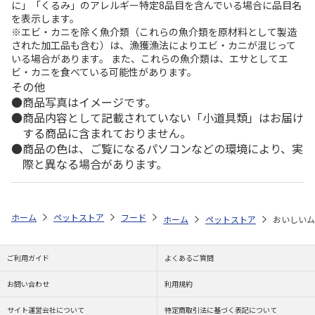
に」「くるみ」のアレルギー特定8品目を含んでいる場合に品目名
を表示します。
※エビ・カニを除く魚介類（これらの魚介類を原材料として製造
された加工品も含む）は、漁獲漁法によりエビ・カニが混じって
いる場合があります。 また、これらの魚介類は、エサとしてエ
ビ・カニを食べている可能性があります。
その他
商品写真はイメージです。
商品内容として記載されていない「小道具類」はお届け
する商品に含まれておりません。
商品の色は、ご覧になるパソコンなどの環境により、実
際と異なる場合があります。
ホーム
ペットストア
フード
フード（小動物用）
ハムスター
ホーム
ペットストア
おいしいムキ
ご利用ガイド
よくあるご質問
お問い合わせ
利用規約
サイト運営会社について
特定商取引法に基づく表記について