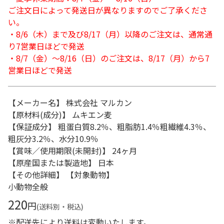
ご注文日によって発送日が異なりますのでご了承くださ
い。
・8/6（木）まで及び8/17（月）以降のご注文は、通常通
り7営業日ほどで発送
・8/7（金）～8/16（日）のご注文は、8/17（月）から7
営業日ほどで発送
【メーカー名】 株式会社 マルカン
【原材料(成分)】 ムキエン麦
【保証成分】 粗蛋白質8.2％、粗脂肪1.4％粗繊維4.3％、
粗灰分3.2％、水分10.9％
【賞味／使用期限(未開封)】 24ヶ月
【原産国または製造地】 日本
【その他詳細】 【対象動物】
小動物全般
220
円
(送料別・税込)
※配送先により送料は変動いたします。