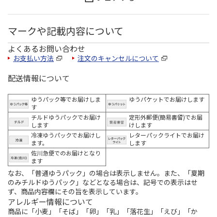
マークや記載内容について
よくあるお問い合わせ
お支払い方法
注文のキャンセルについて
配送情報について
ゆうパック等でお届けしま
ゆうパケットでお届けします
す
チルドゆうパックでお届け
定形外郵便(簡易書留)でお届
します
けします
冷凍ゆうパックでお届けし
レターパックライトでお届け
ます。
します
佐川急便でのお届けとなり
ます
なお、「普通ゆうパック」の場合は表示しません。また、「夏期
のみチルドゆうパック」などとなる場合は、記号での表示はせ
ず、商品内容欄にその旨を表示しています。
アレルギー情報について
商品に「小麦」「そば」「卵」「乳」「落花生」「えび」「か