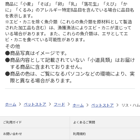
商品に「小麦」「そば」「卵」「乳」「落花生」「えび」「か
に」「くるみ」のアレルギー特定8品目を含んでいる場合に品目名
を表示します。
※エビ・カニを除く魚介類（これらの魚介類を原材料として製造
された加工品も含む）は、漁獲漁法によりエビ・カニが混じって
いる場合があります。 また、これらの魚介類は、エサとしてエ
ビ・カニを食べている可能性があります。
その他
商品写真はイメージです。
商品内容として記載されていない「小道具類」はお届け
する商品に含まれておりません。
商品の色は、ご覧になるパソコンなどの環境により、実
際と異なる場合があります。
ホーム
ペットストア
フード
フード（小動物用）
リス
リス・
ホーム
ペットストア
リス・ハムの
ご利用ガイド
よくあるご質問
お問い合わせ
利用規約