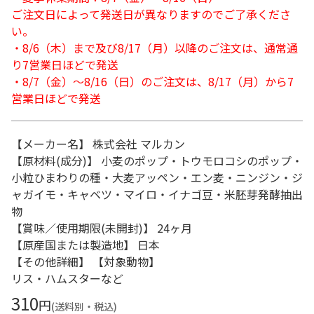
ご注文日によって発送日が異なりますのでご了承くださ
い。
・8/6（木）まで及び8/17（月）以降のご注文は、通常通
り7営業日ほどで発送
・8/7（金）～8/16（日）のご注文は、8/17（月）から7
営業日ほどで発送
【メーカー名】 株式会社 マルカン
【原材料(成分)】 小麦のポップ・トウモロコシのポップ・
小粒ひまわりの種・大麦アッペン・エン麦・ニンジン・ジ
ャガイモ・キャベツ・マイロ・イナゴ豆・米胚芽発酵抽出
物
【賞味／使用期限(未開封)】 24ヶ月
【原産国または製造地】 日本
【その他詳細】 【対象動物】
リス・ハムスターなど
310
円
(送料別・税込)