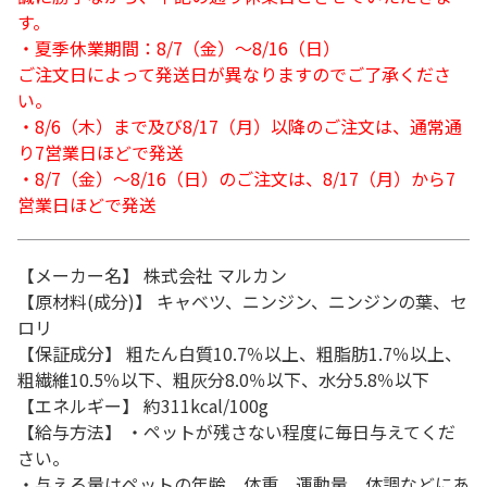
す。
・夏季休業期間：8/7（金）～8/16（日）
ご注文日によって発送日が異なりますのでご了承くださ
い。
・8/6（木）まで及び8/17（月）以降のご注文は、通常通
り7営業日ほどで発送
・8/7（金）～8/16（日）のご注文は、8/17（月）から7
営業日ほどで発送
【メーカー名】 株式会社 マルカン
【原材料(成分)】 キャベツ、ニンジン、ニンジンの葉、セ
ロリ
【保証成分】 粗たん白質10.7％以上、粗脂肪1.7％以上、
粗繊維10.5％以下、粗灰分8.0％以下、水分5.8％以下
【エネルギー】 約311kcal/100g
【給与方法】 ・ペットが残さない程度に毎日与えてくだ
さい。
・与える量はペットの年齢、体重、運動量、体調などにあ