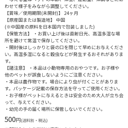
わせて様子をみながら調整してください。
【賞味／使用期限(未開封)】 24ヶ月
【原産国または製造地】 中国
(※中国産の原料を日本国内で包装しました)
【保管方法】 ・お買い上げ後は直射日光、高温多湿な場
所を避けて常温で保存してください。
・開封後はしっかりと袋の口を閉じて早めにお与えくださ
い。高温多湿になると穀虫などが発生するおそれがありま
す。
【諸注意】 ・本品は小動物専用のおやつです。お子様や
他のペットが誤食しないようにご注意ください。
・本品は農作物です。場合により虫が付くことがありま
す。パッケージ記載の保存方法を守ってご使用ください。
・お子様がペットに与えるときは安全のため大人が立ち会
って、与えてください。
・幼児の手の届く場所に保管しないでください。
500
円
(送料別・税込)