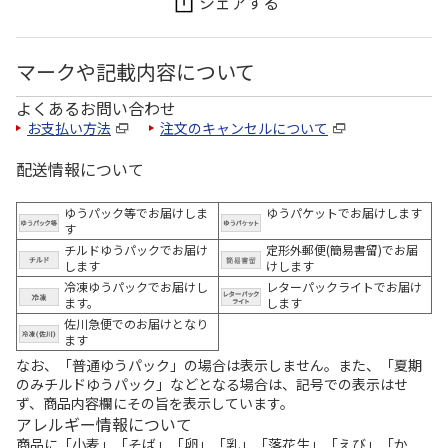
シェアする
マークや記載内容について
よくあるお問い合わせ
お支払い方法
注文のキャンセルについて
配送情報について
ゆうパック等でお届けしま
ゆうパケットでお届けします
す
チルドゆうパックでお届け
定形外郵便(簡易書留)でお届
します
けします
冷凍ゆうパックでお届けし
レターパックライトでお届け
ます。
します
佐川急便でのお届けとなり
ます
なお、「普通ゆうパック」の場合は表示しません。また、「夏期
のみチルドゆうパック」などとなる場合は、記号での表示はせ
ず、商品内容欄にその旨を表示しています。
アレルギー情報について
商品に「小麦」「そば」「卵」「乳」「落花生」「えび」「か