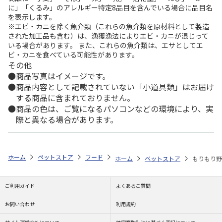
に」「くるみ」のアレルギー特定8品目を含んでいる場合に品目名
を表示します。
※エビ・カニを除く魚介類（これらの魚介類を原材料として製造
された加工品も含む）は、漁獲漁法によりエビ・カニが混じって
いる場合があります。 また、これらの魚介類は、エサとしてエ
ビ・カニを食べている可能性があります。
その他
商品写真はイメージです。
商品内容として記載されていない「小道具類」はお届け
する商品に含まれておりません。
商品の色は、ご覧になるパソコンなどの環境により、実
際と異なる場合があります。
ホーム
ペットストア
フード
フード（小動物用）
ハムスター
ホーム
ペットストア
もりもり野菜
ご利用ガイド
よくあるご質問
お問い合わせ
利用規約