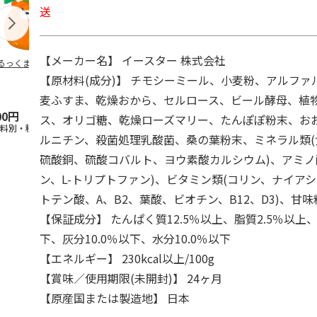
送
【メーカー名】 イースター 株式会社
るっくま みかん
デオトイレ 飛び散
獣医師開発 ニオイ
無添加良品 
らない消臭・抗菌サ
をとる砂専用 猫ト
ムデンタルコ
【原材料(成分)】 チモシーミール、小麦粉、アルファ
ンド 4L
イレ ナチュラルグ
ぐるぐるボー
レー
…
麦ふすま、乾燥おから、セルロース、ビール酵母、植
00円
1,320円
1,550円
470円
ス、オリゴ糖、乾燥ローズマリー、たんぽぽ粉末、おお
送料別・税込)
(送料別・税込)
(送料別・税込)
(送料別・税込
ルニチン、殺菌処理乳酸菌、桑の葉粉末、ミネラル類
硫酸銅、硫酸コバルト、ヨウ素酸カルシウム)、アミノ酸
ン、L-トリプトファン)、ビタミン類(コリン、ナイアシ
トテン酸、A、B2、葉酸、ビオチン、B12、D3)、甘味
【保証成分】 たんぱく質12.5％以上、脂質2.5％以上、
下、灰分10.0％以下、水分10.0％以下
【エネルギー】 230kcal以上/100g
【賞味／使用期限(未開封)】 24ヶ月
【原産国または製造地】 日本