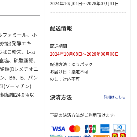
2024年10月01日～2028年07月31日
配送情報
カムカ
銀のスプーン パウ
ペット線香 虹のか
CIAO 香り立つクラ
ーン
チ 健康に育つ子ね
なた フルーティフ
ンキー ちゅ～る和
ルファミール、小
ン型 S
こ用 まぐろ・かつ
ローラルの香り
えBOX とりささ
…
おに
…
物抽出発酵エキ
配送期間
120円
590円
380円
ばこ粉末、L-カ
2024年10月08日～2028年08月08日
)
(送料別・税込)
(送料別・税込)
(送料別・税込)
(食塩、硫酸亜鉛、
配送方法
ゆうパック
類(DL-メチオニ
お届け日
指定不可
ン、B6、E、パン
のし
対応不可
料(ソーマチン)
粗繊維24.0％以
決済方法
詳細はこちら
下記の決済方法がご利用頂けます。