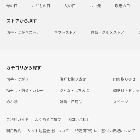
母の日
こどもの日
父の日
お中元
敬老の日
ストアから探す
切手・はがきストア
ギフトストア
食品・グルメストア
カテゴリから探す
切手・はがき
海鮮お取り寄せ
肉お取り寄せ
梅干し・惣菜・カレー
ジャム・はちみつ
調味料・ドレッ
めん類
雑貨・日用品
スイーツ
ご利用ガイド
よくあるご質問
お問い合わせ
利用規約
サイト運営会社について
特定商取引法に基づく表記について