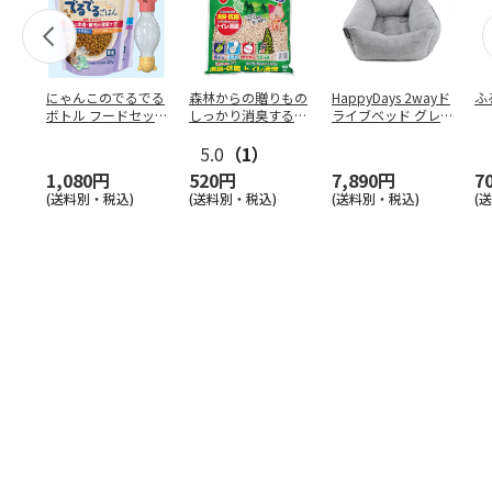
にゃんこのでるでる
森林からの贈りもの
HappyDays 2wayド
ふ
ボトル フードセッ
しっかり消臭するひ
ライブベッド グレ
ト
のきの猫砂 7L
ー
5.0
（1）
1,080円
520円
7,890円
7
(送料別・税込)
(送料別・税込)
(送料別・税込)
(