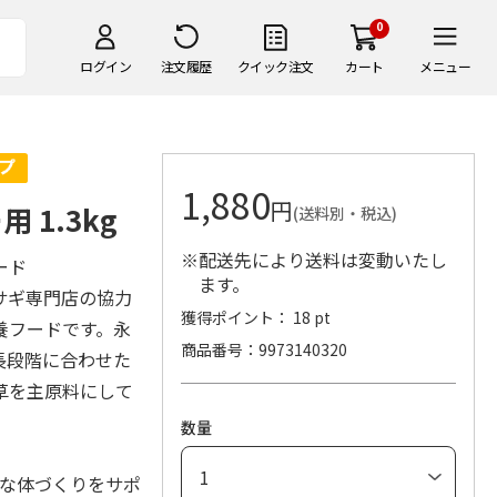
0
ログイン
注文履歴
クイック注文
カート
メニュー
1,880
円
1.3kg
(送料別・税込)
※配送先により送料は変動いたし
ード
ます。
サギ専門店の協力
獲得ポイント： 18 pt
養フードです。永
商品番号
9973140320
長段階に合わせた
草を主原料にして
数量
康な体づくりをサポ