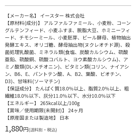
【メーカー名】 イースター 株式会社
【原材料(成分)】 アルファルファミール、小麦粉、コーン
グルテンフィード、小麦ふすま、脱脂大豆、ホミニーフィ
ード、チモシーミール、小麦胚芽、ビール酵母、植物抽出
発酵エキス、オリゴ糖、酵母抽出物(ヌクレオチド源)、殺
菌処理乳酸菌、ミネラル類(食塩、炭酸カルシウム、硫酸
亜鉛、硫酸銅、硫酸コバルト、ヨウ素酸カルシウム)、ア
ミノ酸類(DL-メチオニン)、ビタミン類(コリン、ナイアシ
ン、B6、E、パントテン酸、A、B2、葉酸、ビオチン、
D3)、甘味料(ソーマチン)
【保証成分】 たんぱく質18.0％以上、脂質2.0％以上、粗
繊維18.0％以下、灰分11.0％以下、水分10.0％以下
【エネルギー】 265kcal以上/100g
【賞味／使用期限(未開封)】 24ヶ月
【原産国または製造地】 日本
1,880
円
(送料別・税込)