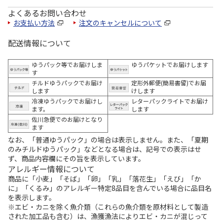
よくあるお問い合わせ
お支払い方法
注文のキャンセルについて
配送情報について
ゆうパック等でお届けしま
ゆうパケットでお届けします
す
チルドゆうパックでお届け
定形外郵便(簡易書留)でお届
します
けします
冷凍ゆうパックでお届けし
レターパックライトでお届け
ます。
します
佐川急便でのお届けとなり
ます
なお、「普通ゆうパック」の場合は表示しません。また、「夏期
のみチルドゆうパック」などとなる場合は、記号での表示はせ
ず、商品内容欄にその旨を表示しています。
アレルギー情報について
商品に「小麦」「そば」「卵」「乳」「落花生」「えび」「か
に」「くるみ」のアレルギー特定8品目を含んでいる場合に品目名
を表示します。
※エビ・カニを除く魚介類（これらの魚介類を原材料として製造
された加工品も含む）は、漁獲漁法によりエビ・カニが混じって