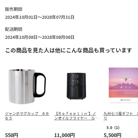
販売期間
2024年10月01日～2028年07月31日
配送期間
2024年10月08日～2028年08月08日
この商品を見た人は他にこんな商品も買っています
ジャンボマグカップ ６６
【Ｒｅｆｅｅｌｉｎ’】ノ
九州七つ星ギフト 
６５
ンオイルフライヤー ＧＦ
り
－ＫＴ００５
5.0
（1）
550円
11,000円
5,500円