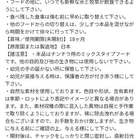
・フードの他に、いつでも新鮮な水と牧草が飲食できるよ
うにして下さい。
・食べ残した食事は傷む前に早めに取り替えて下さい。
・他のフードからの切り替えは、少しずつ本品を混ぜなが
ら時間をかけて徐々に行って下さい。
【賞味／使用期限(未開封)】 18ヶ月
【原産国または製造地】 日本
【諸注意】 ・本品はチンチラ用のミックスタイプフード
です。他の目的及び他の生き物には使用しないで下さい。
・幼児の手の届かない所に保管して下さい。
・幼児が直接与える時は、保護者の方が付き添う様にして
下さい。
・自然な素材を使用しております。色目や形状、含有素材
は季節・ロットにより表記やイメージと異なる場合があり
ます。また、素材収穫の際に混入した異物は目視と手作業
で取り除くようにしておりますが、稀に除去洩れがある場
合もございますので、お手数をおかけ致しますが、生き物
に与える前にご確認の上、与える様にして下さい。
・開封後は、チャックをしっかりと閉じ密封し、直射日光