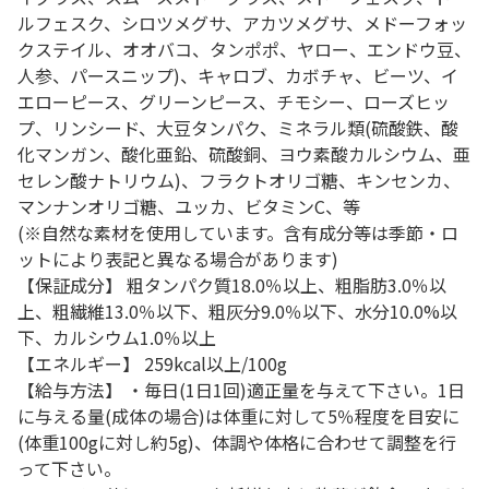
ルフェスク、シロツメグサ、アカツメグサ、メドーフォッ
クステイル、オオバコ、タンポポ、ヤロー、エンドウ豆、
人参、パースニップ)、キャロブ、カボチャ、ビーツ、イ
エローピース、グリーンピース、チモシー、ローズヒッ
プ、リンシード、大豆タンパク、ミネラル類(硫酸鉄、酸
化マンガン、酸化亜鉛、硫酸銅、ヨウ素酸カルシウム、亜
セレン酸ナトリウム)、フラクトオリゴ糖、キンセンカ、
マンナンオリゴ糖、ユッカ、ビタミンC、等
(※自然な素材を使用しています。含有成分等は季節・ロ
ットにより表記と異なる場合があります)
【保証成分】 粗タンパク質18.0％以上、粗脂肪3.0％以
上、粗繊維13.0％以下、粗灰分9.0％以下、水分10.0%以
下、カルシウム1.0％以上
【エネルギー】 259kcal以上/100g
【給与方法】 ・毎日(1日1回)適正量を与えて下さい。1日
に与える量(成体の場合)は体重に対して5％程度を目安に
(体重100gに対し約5g)、体調や体格に合わせて調整を行
って下さい。