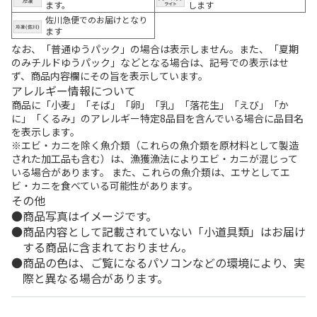
ます。
します
佐川急便でのお届けとなり
ます
なお、「普通ゆうパック」の場合は表示しません。また、「夏期
のみチルドゆうパック」などとなる場合は、記号での表示はせ
ず、商品内容欄にその旨を表示しています。
アレルギー情報について
商品に「小麦」「そば」「卵」「乳」「落花生」「えび」「か
に」「くるみ」のアレルギー特定8品目を含んでいる場合に品目名
を表示します。
※エビ・カニを除く魚介類（これらの魚介類を原材料として製造
された加工品も含む）は、漁獲漁法によりエビ・カニが混じって
いる場合があります。 また、これらの魚介類は、エサとしてエ
ビ・カニを食べている可能性があります。
その他
商品写真はイメージです。
商品内容として記載されていない「小道具類」はお届け
する商品に含まれておりません。
商品の色は、ご覧になるパソコンなどの環境により、実
際と異なる場合があります。