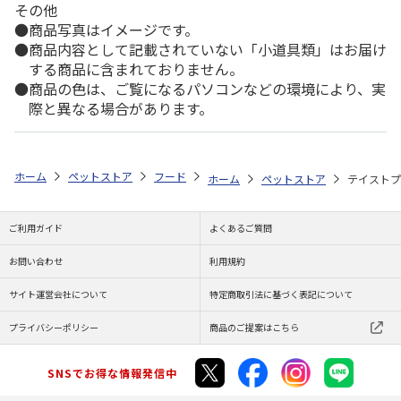
その他
商品写真はイメージです。
商品内容として記載されていない「小道具類」はお届け
する商品に含まれておりません。
商品の色は、ご覧になるパソコンなどの環境により、実
際と異なる場合があります。
ホーム
ペットストア
フード
フード（小動物用）
チンチラ
テ
ホーム
ペットストア
テイストプ
ご利用ガイド
よくあるご質問
お問い合わせ
利用規約
サイト運営会社について
特定商取引法に基づく表記について
プライバシーポリシー
商品のご提案はこちら
SNSでお得な情報発信中