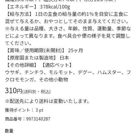
【エネルギー】 378kcal/100g
【給与方法】 1日の主食の給与量の約1％を目安に主食に
混ぜて与えるか、おやつとしてそのまま与えてください。
※与える量は品種、大きさ、年齢、性質、運動量、季節な
どによって異なります。食べ具合や便の様子を見て調整し
てください。
【賞味／使用期限(未開封)】 25ヶ月
【原産国または製造地】 日本
【その他詳細】 【適応ペット】
ウサギ、チンチラ、モルモット、デグー、ハムスター、フ
クロモモンガ、その他小動物
310
円
(送料別・税込)
※配送先により送料は変動いたします。
獲得ポイント： 3 pt
商品番号
9973140287
数量