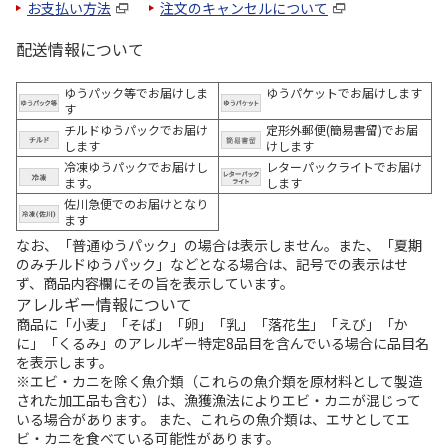
お支払い方法
注文のキャンセルについて
配送情報について
ゆうパック等でお届けしま
ゆうパケットでお届けします
す
チルドゆうパックでお届け
定形外郵便(簡易書留)でお届
します
けします
冷凍ゆうパックでお届けし
レターパックライトでお届け
ます。
します
佐川急便でのお届けとなり
ます
なお、「普通ゆうパック」の場合は表示しません。また、「夏期
のみチルドゆうパック」などとなる場合は、記号での表示はせ
ず、商品内容欄にその旨を表示しています。
アレルギー情報について
商品に「小麦」「そば」「卵」「乳」「落花生」「えび」「か
に」「くるみ」のアレルギー特定8品目を含んでいる場合に品目名
を表示します。
※エビ・カニを除く魚介類（これらの魚介類を原材料として製造
された加工品も含む）は、漁獲漁法によりエビ・カニが混じって
いる場合があります。 また、これらの魚介類は、エサとしてエ
ビ・カニを食べている可能性があります。