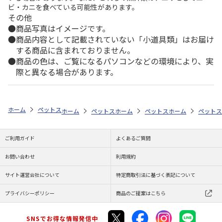
ビ・カニを食べている可能性があります。
その他
商品写真はイメージです。
商品内容として記載されていない「小道具類」はお届け
する商品に含まれておりません。
商品の色は、ご覧になるパソコンなどの環境により、実
際と異なる場合があります。
ホーム
ペットストア
フード
フード（小動物用）
モルモット
ホーム
ペットストア
ホーム
フード
ペットストア
フード（小動物用）
ホーム
フード
ペットス
ご利用ガイド
よくあるご質問
お問い合わせ
利用規約
サイト運営会社について
特定商取引法に基づく表記について
プライバシーポリシー
商品のご提案はこちら
SNSでお得な情報発信中