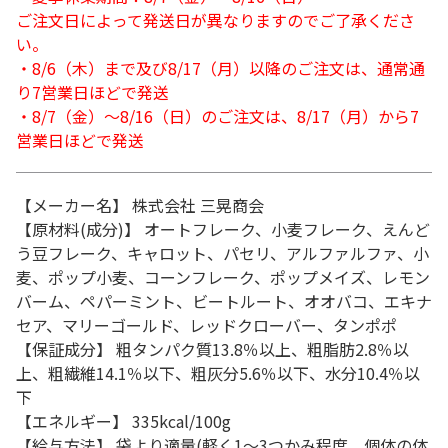
ご注文日によって発送日が異なりますのでご了承くださ
い。
・8/6（木）まで及び8/17（月）以降のご注文は、通常通
り7営業日ほどで発送
・8/7（金）～8/16（日）のご注文は、8/17（月）から7
営業日ほどで発送
【メーカー名】 株式会社 三晃商会
【原材料(成分)】 オートフレーク、小麦フレーク、えんど
う豆フレーク、キャロット、パセリ、アルファルファ、小
麦、ポップ小麦、コーンフレーク、ポップメイズ、レモン
バーム、ペパーミント、ビートルート、オオバコ、エキナ
セア、マリーゴールド、レッドクローバー、タンポポ
【保証成分】 粗タンパク質13.8％以上、粗脂肪2.8％以
上、粗繊維14.1％以下、粗灰分5.6％以下、水分10.4％以
下
【エネルギー】 335kcal/100g
【給与方法】 袋より適量(軽く1～3つかみ程度、個体の体