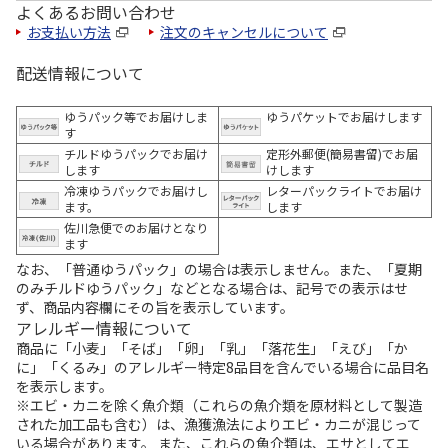
よくあるお問い合わせ
お支払い方法
注文のキャンセルについて
配送情報について
ゆうパック等でお届けしま
ゆうパケットでお届けします
す
チルドゆうパックでお届け
定形外郵便(簡易書留)でお届
します
けします
冷凍ゆうパックでお届けし
レターパックライトでお届け
ます。
します
佐川急便でのお届けとなり
ます
なお、「普通ゆうパック」の場合は表示しません。また、「夏期
のみチルドゆうパック」などとなる場合は、記号での表示はせ
ず、商品内容欄にその旨を表示しています。
アレルギー情報について
商品に「小麦」「そば」「卵」「乳」「落花生」「えび」「か
に」「くるみ」のアレルギー特定8品目を含んでいる場合に品目名
を表示します。
※エビ・カニを除く魚介類（これらの魚介類を原材料として製造
された加工品も含む）は、漁獲漁法によりエビ・カニが混じって
いる場合があります。 また、これらの魚介類は、エサとしてエ