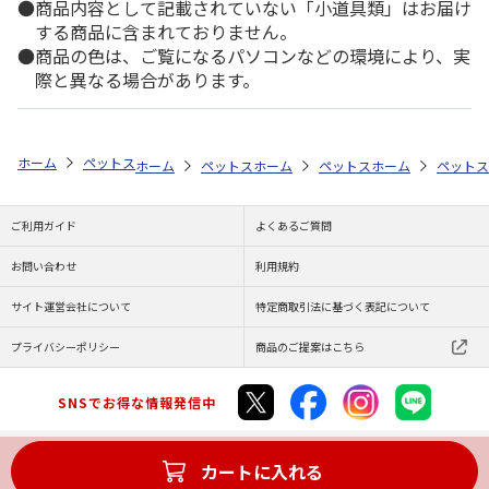
商品内容として記載されていない「小道具類」はお届け
する商品に含まれておりません。
商品の色は、ご覧になるパソコンなどの環境により、実
際と異なる場合があります。
ホーム
ペットストア
フード
フード（小動物用）
モルモット
ホーム
ペットストア
ホーム
フード
ペットストア
フード（小動物用）
ホーム
フード
ペットス
ご利用ガイド
よくあるご質問
お問い合わせ
利用規約
サイト運営会社について
特定商取引法に基づく表記について
プライバシーポリシー
商品のご提案はこちら
SNSでお得な情報発信中
カートに入れる
Copyright (C) JAPAN POST Co.,Ltd. All Rights Reserved.