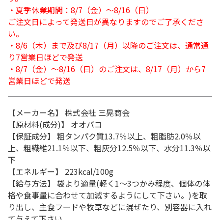
・夏季休業期間：8/7（金）～8/16（日）
ご注文日によって発送日が異なりますのでご了承くださ
い。
・8/6（木）まで及び8/17（月）以降のご注文は、通常通
り7営業日ほどで発送
・8/7（金）～8/16（日）のご注文は、8/17（月）から7
営業日ほどで発送
【メーカー名】 株式会社 三晃商会
【原材料(成分)】 オオバコ
【保証成分】 粗タンパク質13.7％以上、粗脂肪2.0％以
上、粗繊維21.1％以下、粗灰分12.5％以下、水分11.3％以
下
【エネルギー】 223kcal/100g
【給与方法】 袋より適量(軽く1～3つかみ程度、個体の体
格や食事量に合わせて加減するようにして下さい。)を取
り出し、主食フードや牧草などに混ぜたり、別容器に入れ
て与えて下さい。