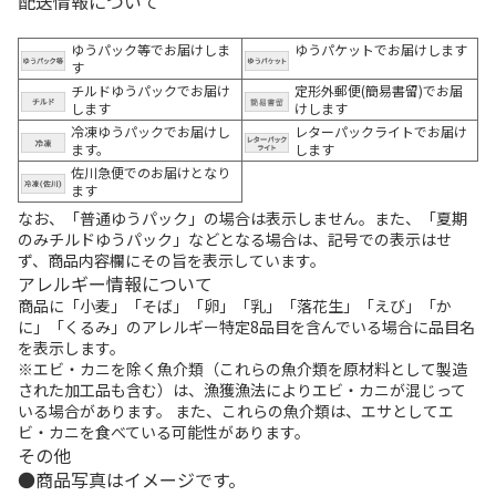
配送情報について
ゆうパック等でお届けしま
ゆうパケットでお届けします
す
チルドゆうパックでお届け
定形外郵便(簡易書留)でお届
します
けします
冷凍ゆうパックでお届けし
レターパックライトでお届け
ます。
します
佐川急便でのお届けとなり
ます
なお、「普通ゆうパック」の場合は表示しません。また、「夏期
のみチルドゆうパック」などとなる場合は、記号での表示はせ
ず、商品内容欄にその旨を表示しています。
アレルギー情報について
商品に「小麦」「そば」「卵」「乳」「落花生」「えび」「か
に」「くるみ」のアレルギー特定8品目を含んでいる場合に品目名
を表示します。
※エビ・カニを除く魚介類（これらの魚介類を原材料として製造
された加工品も含む）は、漁獲漁法によりエビ・カニが混じって
いる場合があります。 また、これらの魚介類は、エサとしてエ
ビ・カニを食べている可能性があります。
その他
商品写真はイメージです。