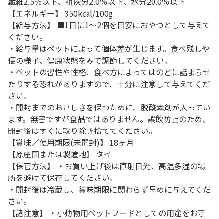
繊維2.5％以下、粗灰分2.0％以下、水分20.0％以下
【エネルギー】 350kcal/100g
【給与方法】 ■1日に1～2個を目安におやつとして与えて
ください。
・給与量はペットによって個体差が生じます。食べ残しや
便の様子、健康状態をみて調節してください。
・ペットの習性や性格、食べ方によってはのどに詰まらせ
たりする恐れがありますので、十分に注意して与えてくだ
さい。
・開封までのおいしさを保つために、脱酸素剤が入ってい
ます。無害ですが食品ではありません。誤飲防止のため、
開封後はすぐに取り除き捨ててください。
【賞味／使用期限(未開封)】 18ヶ月
【原産国または製造地】 タイ
【保管方法】 ・お買い上げ後は直射日光、高温多湿の場
所を避けて保存してください。
・開封後は冷蔵し、賞味期限に関わらず早めに与えてくだ
さい。
【諸注意】 ・小動物用ペットフードとしての用途をお守