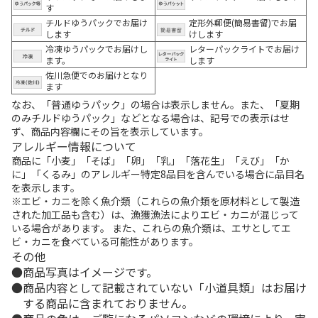
す
チルドゆうパックでお届け
定形外郵便(簡易書留)でお届
します
けします
冷凍ゆうパックでお届けし
レターパックライトでお届け
ます。
します
佐川急便でのお届けとなり
ます
なお、「普通ゆうパック」の場合は表示しません。また、「夏期
のみチルドゆうパック」などとなる場合は、記号での表示はせ
ず、商品内容欄にその旨を表示しています。
アレルギー情報について
商品に「小麦」「そば」「卵」「乳」「落花生」「えび」「か
に」「くるみ」のアレルギー特定8品目を含んでいる場合に品目名
を表示します。
※エビ・カニを除く魚介類（これらの魚介類を原材料として製造
された加工品も含む）は、漁獲漁法によりエビ・カニが混じって
いる場合があります。 また、これらの魚介類は、エサとしてエ
ビ・カニを食べている可能性があります。
その他
商品写真はイメージです。
商品内容として記載されていない「小道具類」はお届け
する商品に含まれておりません。