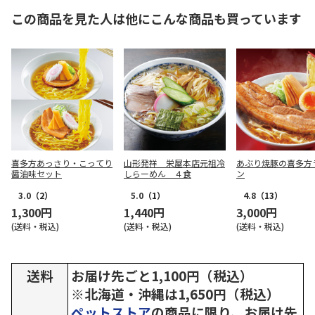
この商品を見た人は他にこんな商品も買っています
喜多方あっさり・こってり
山形発祥 栄屋本店元祖冷
あぶり焼豚の喜多方
醤油味セット
しらーめん ４食
ン
3.0
（2）
5.0
（1）
4.8
（13）
1,300円
1,440円
3,000円
(送料・税込)
(送料・税込)
(送料・税込)
送料
お届け先ごと1,100円（税込）
※北海道・沖縄は1,650円（税込）
ペットストア
の商品に限り、お届け先