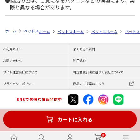
商品の色は、ご覧になるパソコンなどの環境により、実
際と異なる場合があります。
ホーム
ペットストア
フード
フード（小動物用）
ハムスター
ホーム
ペットストア
ホーム
フード
ペットストア
フード（小動物用）
ホーム
フード
ペットス
ご利用ガイド
よくあるご質問
お問い合わせ
利用規約
サイト運営会社について
特定商取引法に基づく表記について
プライバシーポリシー
商品のご提案はこちら
SNSでお得な情報発信中
カートに入れる
Copyright (C) JAPAN POST Co.,Ltd. All Rights Reserved.
0