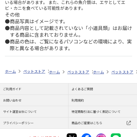
いる場合があります。 また、これらの魚介類は、エサとしてエ
ビ・カニを食べている可能性があります。
その他
商品写真はイメージです。
商品内容として記載されていない「小道具類」はお届け
する商品に含まれておりません。
商品の色は、ご覧になるパソコンなどの環境により、実
際と異なる場合があります。
ホーム
ペットストア
フード
フード（小動物用）
モルモット
ホーム
ペットストア
ホーム
フード
ペットストア
フード（小動
ご利用ガイド
よくあるご質問
お問い合わせ
利用規約
サイト運営会社について
特定商取引法に基づく表記について
プライバシーポリシー
商品のご提案はこちら