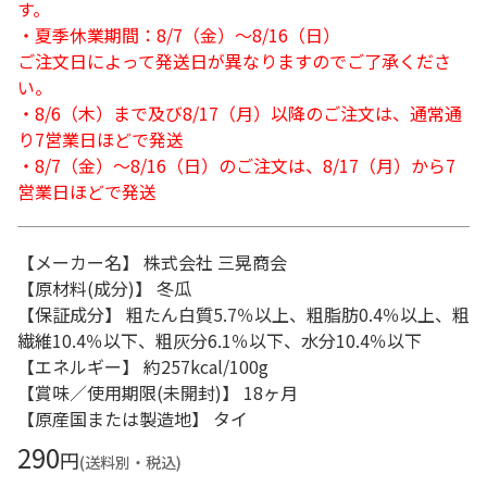
す。
・夏季休業期間：8/7（金）～8/16（日）
ご注文日によって発送日が異なりますのでご了承くださ
い。
・8/6（木）まで及び8/17（月）以降のご注文は、通常通
り7営業日ほどで発送
・8/7（金）～8/16（日）のご注文は、8/17（月）から7
営業日ほどで発送
【メーカー名】 株式会社 三晃商会
【原材料(成分)】 冬瓜
【保証成分】 粗たん白質5.7％以上、粗脂肪0.4％以上、粗
繊維10.4％以下、粗灰分6.1％以下、水分10.4％以下
【エネルギー】 約257kcal/100g
【賞味／使用期限(未開封)】 18ヶ月
【原産国または製造地】 タイ
290
円
(送料別・税込)