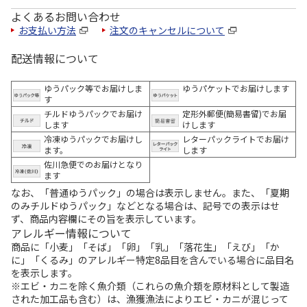
よくあるお問い合わせ
お支払い方法
注文のキャンセルについて
配送情報について
ゆうパック等でお届けしま
ゆうパケットでお届けします
す
チルドゆうパックでお届け
定形外郵便(簡易書留)でお届
します
けします
冷凍ゆうパックでお届けし
レターパックライトでお届け
ます。
します
佐川急便でのお届けとなり
ます
なお、「普通ゆうパック」の場合は表示しません。また、「夏期
のみチルドゆうパック」などとなる場合は、記号での表示はせ
ず、商品内容欄にその旨を表示しています。
アレルギー情報について
商品に「小麦」「そば」「卵」「乳」「落花生」「えび」「か
に」「くるみ」のアレルギー特定8品目を含んでいる場合に品目名
を表示します。
※エビ・カニを除く魚介類（これらの魚介類を原材料として製造
された加工品も含む）は、漁獲漁法によりエビ・カニが混じって