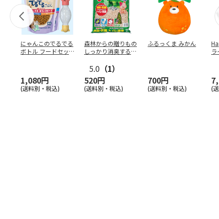
にゃんこのでるでる
森林からの贈りもの
ふるっくま みかん
Ha
ボトル フードセッ
しっかり消臭するひ
ラ
ト
のきの猫砂 7L
ー
5.0
（1）
1,080円
520円
700円
7
(送料別・税込)
(送料別・税込)
(送料別・税込)
(