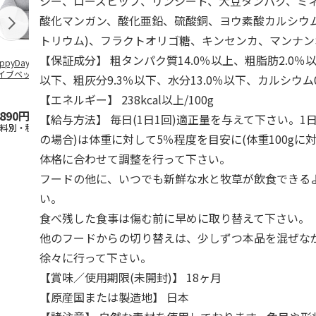
シー、ローズヒップ、リンシード、大豆タンパク、ミネ
酸化マンガン、酸化亜鉛、硫酸銅、ヨウ素酸カルシウ
トリウム)、フラクトオリゴ糖、キンセンカ、マンナ
【保証成分】 粗タンパク質14.0％以上、粗脂肪2.0％以
ppyDays 2wayド
獣医師開発 ニオイ
デオトイレ 飛び散
無添加良品 
イブベッド グレ
をとる砂専用 猫ト
らない消臭・抗菌サ
ムデンタルコ
以下、粗灰分9.3％以下、水分13.0％以下、カルシウム0
イレ ナチュラルグ
ンド 4L
ぐるぐるボー
レー
…
【エネルギー】 238kcal以上/100g
,890円
1,550円
1,320円
470円
【給与方法】 毎日(1日1回)適正量を与えて下さい。1
送料別・税込)
(送料別・税込)
(送料別・税込)
(送料別・税込
の場合)は体重に対して5％程度を目安に(体重100gに対
体格に合わせて調整を行って下さい。
フードの他に、いつでも新鮮な水と牧草が飲食できる
い。
食べ残した食事は傷む前に早めに取り替えて下さい。
他のフードからの切り替えは、少しずつ本品を混ぜな
徐々に行って下さい。
【賞味／使用期限(未開封)】 18ヶ月
【原産国または製造地】 日本