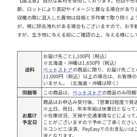
【諸注意】 自然な素材を使用しております。色目や形
節、ロットにより表記やイメージと異なる場合があり
収穫の際に混入した異物は目視と手作業で取り除くよ
が、稀に除去洩れがある場合もございますので、お手
すが、生き物に与える前にご確認の上、与える様にし
お届け先ごと1,100円（税込）
※北海道・沖縄は1,650円（税込）
送料
ペットストア
の商品に限り、お届け先ごと
11,000円（税込）以上の場合は、お客様
いません。（北海道・沖縄は除く）
同梱等
この商品は、
ペットストア
の商品のみ同梱
商品はお申込み受付後、7営業日程度で発
※土日、祝日、年末年始は休業日となって
お届け
※在庫状況、天候や交通事情などによって
予定日
ことがございますので予めご了承ください
※コンビニ決済、PayEasyでのお支払い
送となります。