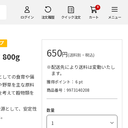
0
ログイン
注文履歴
クイック注文
カート
メニュー
650
円
800g
(送料別・税込)
※配送先により送料は変動いたし
ます。
としての食育や偏
獲得ポイント： 6 pt
や野草を主な原料
商品番号
9973140208
を考えて穀物類を
給源として、安定性
数量
た。