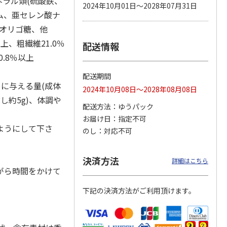
ラル類(硫酸鉄、
2024年10月01日～2028年07月31日
ム、亜セレン酸ナ
ンオリゴ糖、他
上、粗繊維21.0％
配送情報
カムカ
銀のスプーン パウ
ペット線香 虹のか
鈴虫の経木 3枚入
ーン
チ 健康に育つ子ね
なた フルーティフ
.8％以上
ン型 S
こ用 まぐろ・かつ
ローラルの香り
おに
…
配送期間
120円
590円
100円
日に与える量(成体
2024年10月08日～2028年08月08日
)
(送料別・税込)
(送料別・税込)
(送料別・税込)
し約5g)、体調や
配送方法
ゆうパック
お届け日
指定不可
ようにして下さ
のし
対応不可
決済方法
詳細はこちら
がら時間をかけて
下記の決済方法がご利用頂けます。