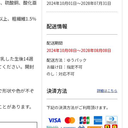
鉄、硫酸銅、酸化亜
2024年10月01日～2028年07月31日
以上、粗繊維1.5％
配送情報
カムカ
銀のスプーン パウ
ペット線香 虹のか
CIAO 香り立つクラ
ーン
チ 健康に育つ子ね
なた フルーティフ
ンキー ちゅ～る和
ン型 S
こ用 まぐろ・かつ
ローラルの香り
えBOX とりささ
…
おに
…
配送期間
120円
590円
380円
2024年10月08日～2028年08月08日
)
(送料別・税込)
(送料別・税込)
(送料別・税込)
離乳した生後14週
配送方法
ゆうパック
てください。開封
お届け日
指定不可
のし
対応不可
決済方法
で形状や色が不ぞ
詳細はこちら
ことがあります。
下記の決済方法がご利用頂けます。