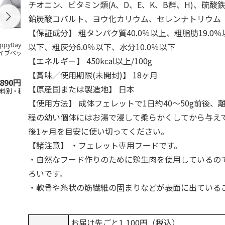
チオニン、ビタミン類(A、D、E、K、B群、H)、硫酸
鉛炭酸コバルト、ヨウ化カリウム、セレンナトリウム
【保証成分】 粗タンパク質40.0％以上、粗脂肪19.0％
ppyDays 2wayド
獣医師開発 ニオイ
デオトイレ 飛び散
無添加良品 
以下、粗灰分6.0％以下、水分10.0％以下
イブベッド グレ
をとる砂専用 猫ト
らない消臭・抗菌サ
ムデンタルコ
【エネルギー】 450kcal以上/100g
イレ ナチュラルグ
ンド 4L
ぐるぐるボー
レー
…
【賞味／使用期限(未開封)】 18ヶ月
,890円
1,550円
1,320円
470円
【原産国または製造地】 日本
送料別・税込)
(送料別・税込)
(送料別・税込)
(送料別・税込
【使用方法】 成体フェレットで1日約40～50g前後、
程の幼い個体にはお湯で浸して柔らかくしてから与え
後1ヶ月を目安に使い切ってください。
【諸注意】 ・フェレット専用フードです。
・自然なフード作りのために鶏生肉を使用しているの
ろいです。
・軟骨や糸状の筋繊維の固まりなどが表面に出ている
お届け先ごと1,100円（税込）