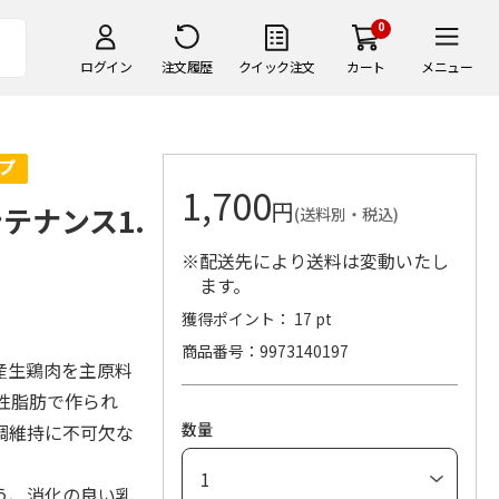
0
ログイン
注文履歴
クイック注文
カート
メニュー
1,700
円
テナンス1.
(送料別・税込)
※配送先により送料は変動いたし
ます。
獲得ポイント： 17 pt
商品番号
9973140197
産生鶏肉を主原料
性脂肪で作られ
数量
調維持に不可欠な
う、消化の良い乳