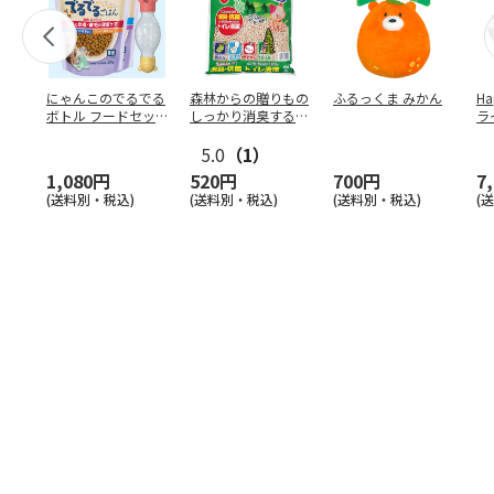
にゃんこのでるでる
森林からの贈りもの
ふるっくま みかん
Ha
ボトル フードセッ
しっかり消臭するひ
ラ
ト
のきの猫砂 7L
ー
5.0
（1）
1,080円
520円
700円
7
(送料別・税込)
(送料別・税込)
(送料別・税込)
(