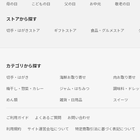
母の日
こどもの日
父の日
お中元
敬老の日
ストアから探す
切手・はがきストア
ギフトストア
食品・グルメストア
カテゴリから探す
切手・はがき
海鮮お取り寄せ
肉お取り寄せ
梅干し・惣菜・カレー
ジャム・はちみつ
調味料・ドレッ
めん類
雑貨・日用品
スイーツ
ご利用ガイド
よくあるご質問
お問い合わせ
利用規約
サイト運営会社について
特定商取引法に基づく表記について