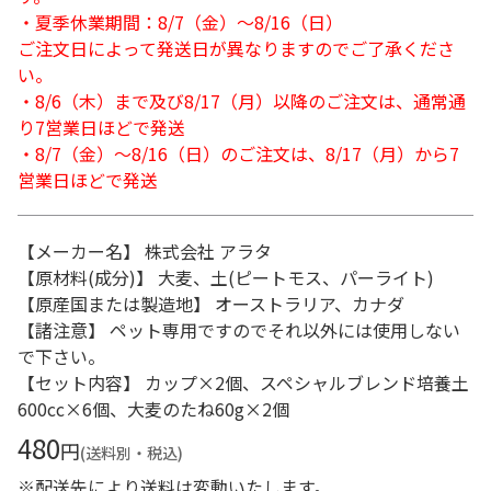
・夏季休業期間：8/7（金）～8/16（日）
ご注文日によって発送日が異なりますのでご了承くださ
い。
・8/6（木）まで及び8/17（月）以降のご注文は、通常通
り7営業日ほどで発送
・8/7（金）～8/16（日）のご注文は、8/17（月）から7
営業日ほどで発送
【メーカー名】 株式会社 アラタ
【原材料(成分)】 大麦、土(ピートモス、パーライト)
【原産国または製造地】 オーストラリア、カナダ
【諸注意】 ペット専用ですのでそれ以外には使用しない
で下さい。
【セット内容】 カップ×2個、スペシャルブレンド培養土
600cc×6個、大麦のたね60g×2個
480
円
(送料別・税込)
※配送先により送料は変動いたします。