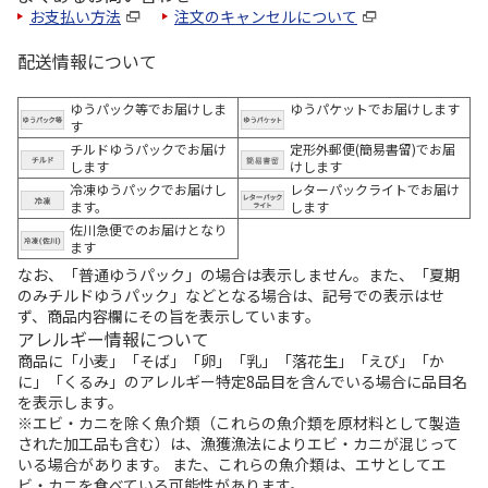
お支払い方法
注文のキャンセルについて
配送情報について
ゆうパック等でお届けしま
ゆうパケットでお届けします
す
チルドゆうパックでお届け
定形外郵便(簡易書留)でお届
します
けします
冷凍ゆうパックでお届けし
レターパックライトでお届け
ます。
します
佐川急便でのお届けとなり
ます
なお、「普通ゆうパック」の場合は表示しません。また、「夏期
のみチルドゆうパック」などとなる場合は、記号での表示はせ
ず、商品内容欄にその旨を表示しています。
アレルギー情報について
商品に「小麦」「そば」「卵」「乳」「落花生」「えび」「か
に」「くるみ」のアレルギー特定8品目を含んでいる場合に品目名
を表示します。
※エビ・カニを除く魚介類（これらの魚介類を原材料として製造
された加工品も含む）は、漁獲漁法によりエビ・カニが混じって
いる場合があります。 また、これらの魚介類は、エサとしてエ
ビ・カニを食べている可能性があります。