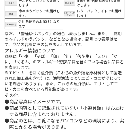
チルドゆうパックでお届け
定形外郵便(簡易書留)でお届
します
けします
冷凍ゆうパックでお届けし
レターパックライトでお届け
ます。
します
佐川急便でのお届けとなり
ます
なお、「普通ゆうパック」の場合は表示しません。また、「夏期
のみチルドゆうパック」などとなる場合は、記号での表示はせ
ず、商品内容欄にその旨を表示しています。
アレルギー情報について
商品に「小麦」「そば」「卵」「乳」「落花生」「えび」「か
に」「くるみ」のアレルギー特定8品目を含んでいる場合に品目名
を表示します。
※エビ・カニを除く魚介類（これらの魚介類を原材料として製造
された加工品も含む）は、漁獲漁法によりエビ・カニが混じって
いる場合があります。 また、これらの魚介類は、エサとしてエ
ビ・カニを食べている可能性があります。
その他
商品写真はイメージです。
商品内容として記載されていない「小道具類」はお届け
する商品に含まれておりません。
商品の色は、ご覧になるパソコンなどの環境により、実
際と異なる場合があります。