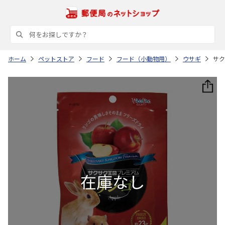
ホーム
ペットストア
フード
フード（小動物用）
ウサギ
サク