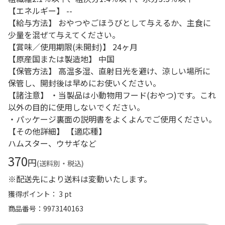
【エネルギー】 --
【給与方法】 おやつやごほうびとして与えるか、主食に
少量を混ぜて与えてください。
【賞味／使用期限(未開封)】 24ヶ月
【原産国または製造地】 中国
【保管方法】 高温多湿、直射日光を避け、涼しい場所に
保管し、開封後は早めにお使いください。
【諸注意】 ・当製品は小動物用フード(おやつ)です。これ
以外の目的に使用しないでください。
・パッケージ裏面の説明書をよくよんでご使用ください。
【その他詳細】 【適応種】
ハムスター、ウサギなど
370
円
(送料別・税込)
※配送先により送料は変動いたします。
獲得ポイント： 3 pt
商品番号
9973140163