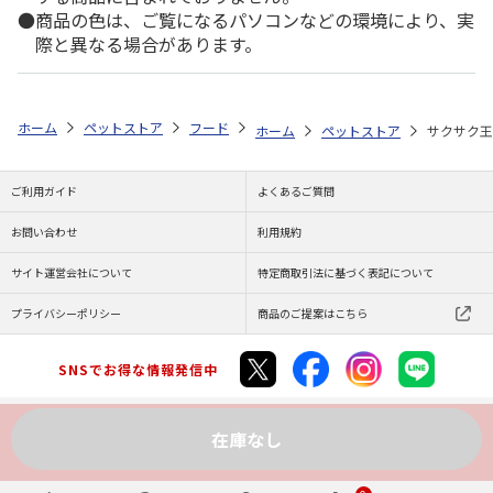
商品の色は、ご覧になるパソコンなどの環境により、実
際と異なる場合があります。
ホーム
ペットストア
フード
フード（小動物用）
ハムスター
ホーム
ペットストア
サクサク王
ご利用ガイド
よくあるご質問
お問い合わせ
利用規約
サイト運営会社について
特定商取引法に基づく表記について
プライバシーポリシー
商品のご提案はこちら
SNSでお得な情報発信中
在庫なし
Copyright (C) JAPAN POST Co.,Ltd. All Rights Reserved.