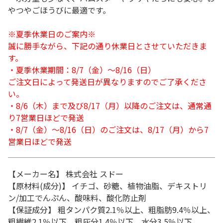
やつやごほうびに最適です。
※夏季休業日のご案内※
誠に勝手ながら、下記の通り休業日とさせていただきま
す。
・夏季休業期間：8/7（金）～8/16（日）
ご注文日によって発送日が異なりますのでご了承くださ
い。
・8/6（木）まで及び8/17（月）以降のご注文は、通常通
り7営業日ほどで発送
・8/7（金）～8/16（日）のご注文は、8/17（月）から7
営業日ほどで発送
【メーカー名】 株式会社 スドー
【原材料(成分)】 イチゴ、砂糖、植物油脂、デキストリ
ン/加工でんぷん、酸味料、酸化防止剤
【保証成分】 粗タンパク質2.1％以上、粗脂肪9.4％以上、
粗繊維2.1％以下、粗灰分1.4％以下、水分3.5％以下