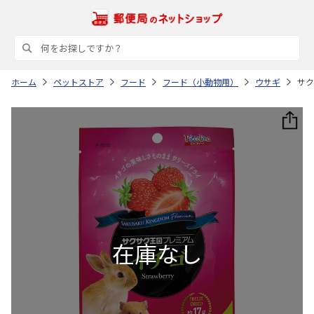
ホーム
ペットストア
フード
フード（小動物用）
ウサギ
サク