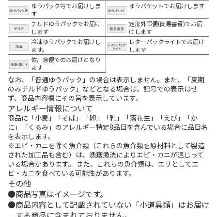
ゆうパック等でお届けしま
ゆうパケットでお届けします
す
チルドゆうパックでお届け
定形外郵便(簡易書留)でお届
します
けします
冷凍ゆうパックでお届けし
レターパックライトでお届け
ます。
します
佐川急便でのお届けとなり
ます
なお、「普通ゆうパック」の場合は表示しません。また、「夏期
のみチルドゆうパック」などとなる場合は、記号での表示はせ
ず、商品内容欄にその旨を表示しています。
アレルギー情報について
商品に「小麦」「そば」「卵」「乳」「落花生」「えび」「か
に」「くるみ」のアレルギー特定8品目を含んでいる場合に品目名
を表示します。
※エビ・カニを除く魚介類（これらの魚介類を原材料として製造
された加工品も含む）は、漁獲漁法によりエビ・カニが混じって
いる場合があります。 また、これらの魚介類は、エサとしてエ
ビ・カニを食べている可能性があります。
その他
商品写真はイメージです。
商品内容として記載されていない「小道具類」はお届け
する商品に含まれておりません。