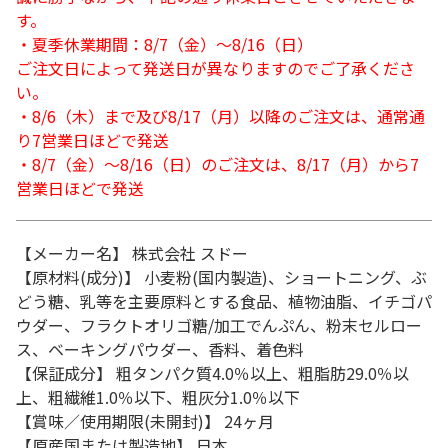
す。
・夏季休業期間：8/7（金）～8/16（日）
ご注文日によって発送日が異なりますのでご了承くださ
い。
・8/6（木）まで及び8/17（月）以降のご注文は、通常通
り7営業日ほどで発送
・8/7（金）～8/16（日）のご注文は、8/17（月）から7
営業日ほどで発送
【メーカー名】 株式会社 スドー
【原材料(成分)】 小麦粉(国内製造)、ショートニング、ぶ
どう糖、乳等を主要原料とする食品、植物油脂、イチゴパ
ウダー、フラクトオリゴ糖/加工でんぷん、粉末セルロー
ス、ベーキングパウダー、香料、着色料
【保証成分】 粗タンパク質4.0％以上、粗脂肪29.0％以
上、粗繊維1.0％以下、粗灰分1.0％以下
【賞味／使用期限(未開封)】 24ヶ月
【原産国または製造地】 日本