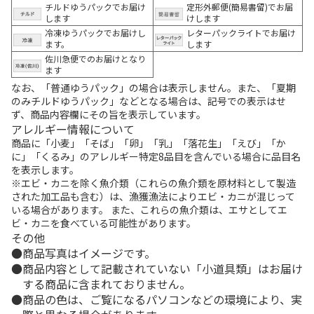
チルドゆうパックでお届け
定形外郵便(簡易書留)でお届
します
けします
冷凍ゆうパックでお届けし
レターパックライトでお届け
ます。
します
佐川急便でのお届けとなり
ます
なお、「普通ゆうパック」の場合は表示しません。また、「夏期
のみチルドゆうパック」などとなる場合は、記号での表示はせ
ず、商品内容欄にその旨を表示しています。
アレルギー情報について
商品に「小麦」「そば」「卵」「乳」「落花生」「えび」「か
に」「くるみ」のアレルギー特定8品目を含んでいる場合に品目名
を表示します。
※エビ・カニを除く魚介類（これらの魚介類を原材料として製造
された加工品も含む）は、漁獲漁法によりエビ・カニが混じって
いる場合があります。 また、これらの魚介類は、エサとしてエ
ビ・カニを食べている可能性があります。
その他
商品写真はイメージです。
商品内容として記載されていない「小道具類」はお届け
する商品に含まれておりません。
商品の色は、ご覧になるパソコンなどの環境により、実