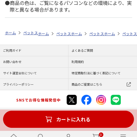
商品の色は、ご覧になるパソコンなどの環境により、実
際と異なる場合があります。
ホーム
ペットストア
フード
フード（小動物用）
モルモット
ホーム
ペットストア
ホーム
フード
ペットストア
フード（小動物用）
ホーム
フード
ペットス
ご利用ガイド
よくあるご質問
お問い合わせ
利用規約
サイト運営会社について
特定商取引法に基づく表記について
プライバシーポリシー
商品のご提案はこちら
SNSでお得な情報発信中
カートに入れる
Copyright (C) JAPAN POST Co.,Ltd. All Rights Reserved.
0