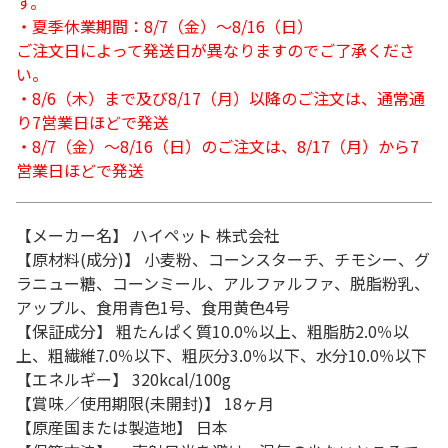
す。
・夏季休業期間：8/7（金）～8/16（日）
ご注文日によって発送日が異なりますのでご了承くださ
い。
・8/6（木）まで及び8/17（月）以降のご注文は、通常通
り7営業日ほどで発送
・8/7（金）～8/16（日）のご注文は、8/17（月）から7
営業日ほどで発送
【メーカー名】 ハイペット 株式会社
【原材料(成分)】 小麦粉、コーンスターチ、チモシー、グ
ラニュー糖、コーンミール、アルファルファ、脱脂粉乳、
アップル、食用青色1号、食用黄色4号
【保証成分】 粗たんぱく質10.0％以上、粗脂肪2.0％以
上、粗繊維7.0％以下、粗灰分3.0％以下、水分10.0％以下
【エネルギー】 320kcal/100g
【賞味／使用期限(未開封)】 18ヶ月
【原産国または製造地】 日本