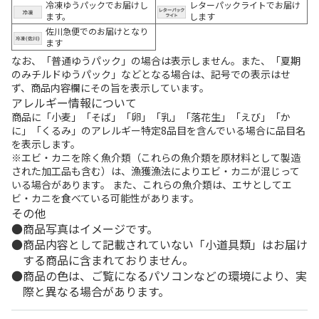
冷凍ゆうパックでお届けし
レターパックライトでお届け
ます。
します
佐川急便でのお届けとなり
ます
なお、「普通ゆうパック」の場合は表示しません。また、「夏期
のみチルドゆうパック」などとなる場合は、記号での表示はせ
ず、商品内容欄にその旨を表示しています。
アレルギー情報について
商品に「小麦」「そば」「卵」「乳」「落花生」「えび」「か
に」「くるみ」のアレルギー特定8品目を含んでいる場合に品目名
を表示します。
※エビ・カニを除く魚介類（これらの魚介類を原材料として製造
された加工品も含む）は、漁獲漁法によりエビ・カニが混じって
いる場合があります。 また、これらの魚介類は、エサとしてエ
ビ・カニを食べている可能性があります。
その他
商品写真はイメージです。
商品内容として記載されていない「小道具類」はお届け
する商品に含まれておりません。
商品の色は、ご覧になるパソコンなどの環境により、実
際と異なる場合があります。