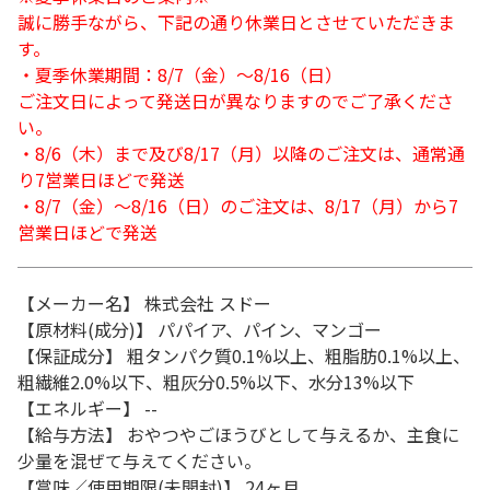
誠に勝手ながら、下記の通り休業日とさせていただきま
す。
・夏季休業期間：8/7（金）～8/16（日）
ご注文日によって発送日が異なりますのでご了承くださ
い。
・8/6（木）まで及び8/17（月）以降のご注文は、通常通
り7営業日ほどで発送
・8/7（金）～8/16（日）のご注文は、8/17（月）から7
営業日ほどで発送
【メーカー名】 株式会社 スドー
【原材料(成分)】 パパイア、パイン、マンゴー
【保証成分】 粗タンパク質0.1%以上、粗脂肪0.1%以上、
粗繊維2.0%以下、粗灰分0.5%以下、水分13%以下
【エネルギー】 --
【給与方法】 おやつやごほうびとして与えるか、主食に
少量を混ぜて与えてください。
【賞味／使用期限(未開封)】 24ヶ月