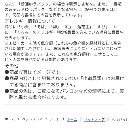
なお、「普通ゆうパック」の場合は表示しません。また、「夏期
のみチルドゆうパック」などとなる場合は、記号での表示はせ
ず、商品内容欄にその旨を表示しています。
アレルギー情報について
商品に「小麦」「そば」「卵」「乳」「落花生」「えび」「か
に」「くるみ」のアレルギー特定8品目を含んでいる場合に品目名
を表示します。
※エビ・カニを除く魚介類（これらの魚介類を原材料として製造
された加工品も含む）は、漁獲漁法によりエビ・カニが混じって
いる場合があります。 また、これらの魚介類は、エサとしてエ
ビ・カニを食べている可能性があります。
その他
商品写真はイメージです。
商品内容として記載されていない「小道具類」はお届け
する商品に含まれておりません。
商品の色は、ご覧になるパソコンなどの環境により、実
際と異なる場合があります。
ホーム
ペットストア
フード
フード（小動物用）
ハムスター
ホーム
ペットストア
ちょびっと 