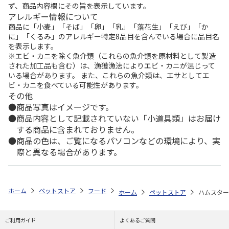
ず、商品内容欄にその旨を表示しています。
アレルギー情報について
商品に「小麦」「そば」「卵」「乳」「落花生」「えび」「か
に」「くるみ」のアレルギー特定8品目を含んでいる場合に品目名
を表示します。
※エビ・カニを除く魚介類（これらの魚介類を原材料として製造
された加工品も含む）は、漁獲漁法によりエビ・カニが混じって
いる場合があります。 また、これらの魚介類は、エサとしてエ
ビ・カニを食べている可能性があります。
その他
商品写真はイメージです。
商品内容として記載されていない「小道具類」はお届け
する商品に含まれておりません。
商品の色は、ご覧になるパソコンなどの環境により、実
際と異なる場合があります。
ホーム
ペットストア
フード
フード（小動物用）
リス
ハムス
ホーム
ペットストア
ハムスター
ご利用ガイド
よくあるご質問