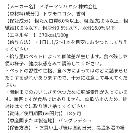
【メーカー名】 ドギーマンハヤシ 株式会社
【原材料(成分)】 トウモロコシ、香料
【保証成分】 粗たん白質6.0％以上、粗脂肪2.0％以上、粗
繊維10.0％以下、粗灰分3.5％以下、水分16.0％以下
【エネルギー】 370kcal/100g
【給与方法】 ・1日に1/2～1本を目安におやつとして与え
てください。
・給与量はペットによって個体差が生じます。食べ残しや
便の様子、健康状態をみて調節してください。
・ペットの習性や性格、食べ方によってはのどに詰まらせ
たりする恐れがありますので、十分に注意して与えてくだ
さい。
・開封までのおいしさを保つために脱酸素剤が入っていま
す。無害ですが食品ではありません。誤飲防止のため、開
封後はすぐに取り除き捨ててください。
【賞味／使用期限(未開封)】 18ヶ月
【原産国または製造地】 バングラデシュ
【保管方法】 ・お買い上げ後は直射日光、高温多湿の場