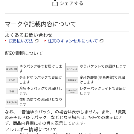
シェアする
マークや記載内容について
よくあるお問い合わせ
お支払い方法
注文のキャンセルについて
配送情報について
ゆうパック等でお届けしま
ゆうパケットでお届けします
す
チルドゆうパックでお届け
定形外郵便(簡易書留)でお届
します
けします
冷凍ゆうパックでお届けし
レターパックライトでお届け
ます。
します
佐川急便でのお届けとなり
ます
なお、「普通ゆうパック」の場合は表示しません。また、「夏期
のみチルドゆうパック」などとなる場合は、記号での表示はせ
ず、商品内容欄にその旨を表示しています。
アレルギー情報について