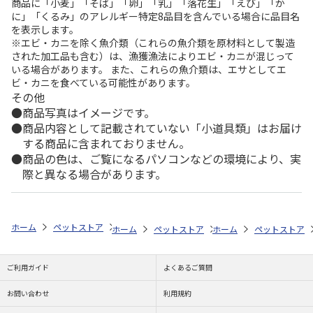
商品に「小麦」「そば」「卵」「乳」「落花生」「えび」「か
に」「くるみ」のアレルギー特定8品目を含んでいる場合に品目名
を表示します。
※エビ・カニを除く魚介類（これらの魚介類を原材料として製造
された加工品も含む）は、漁獲漁法によりエビ・カニが混じって
いる場合があります。 また、これらの魚介類は、エサとしてエ
ビ・カニを食べている可能性があります。
その他
商品写真はイメージです。
商品内容として記載されていない「小道具類」はお届け
する商品に含まれておりません。
商品の色は、ご覧になるパソコンなどの環境により、実
際と異なる場合があります。
ホーム
ペットストア
フード
フード（小動物用）
ハムスター
ホーム
ペットストア
ホーム
フード
ペットストア
フード（小動
ご利用ガイド
よくあるご質問
お問い合わせ
利用規約