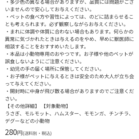
・多少色の異なる場合がありますが、品質には問題がござ
いませんので安心してお与えください。
・ペットの食べ方や習性によっては、のどに詰まらせるこ
とも考えられます。必ず観察しながらお与えください。
・まれに体調や体質に合わない場合もあります。何らかの
異常に気づかれたときは与えるのをやめ、早めに獣医師に
相談することをおすすめいたします。
・本品は小動物専用のおやつです。お子様や他のペットが
誤食しないようにご注意ください。
・幼児の手の届く場所に保管してください。
・お子様がペットに与えるときは安全のため大人が立ち会
って与えてください。
・開封時に中身が飛び散る場合がありますのでご注意くだ
さい。
【その他詳細】 【対象動物】
うさぎ、モルモット、ハムスター、モモンガ、チンチラ、
デグーなどの小動物
280
円
(送料別・税込)