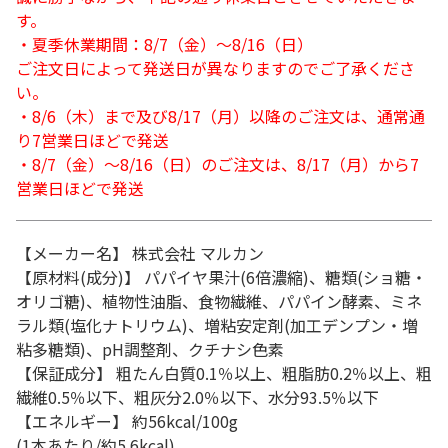
す。
・夏季休業期間：8/7（金）～8/16（日）
ご注文日によって発送日が異なりますのでご了承くださ
い。
・8/6（木）まで及び8/17（月）以降のご注文は、通常通
り7営業日ほどで発送
・8/7（金）～8/16（日）のご注文は、8/17（月）から7
営業日ほどで発送
【メーカー名】 株式会社 マルカン
【原材料(成分)】 パパイヤ果汁(6倍濃縮)、糖類(ショ糖・
オリゴ糖)、植物性油脂、食物繊維、パパイン酵素、ミネ
ラル類(塩化ナトリウム)、増粘安定剤(加工デンプン・増
粘多糖類)、pH調整剤、クチナシ色素
【保証成分】 粗たん白質0.1％以上、粗脂肪0.2％以上、粗
繊維0.5％以下、粗灰分2.0％以下、水分93.5％以下
【エネルギー】 約56kcal/100g
(1本あたり/約5.6kcal)