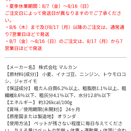
・夏季休業期間：8/7（金）～8/16（日）
ご注文日によって発送日が異なりますのでご了承くださ
い。
・8/6（木）まで及び8/17（月）以降のご注文は、通常通
り7営業日ほどで発送
・8/7（金）～8/16（日）のご注文は、8/17（月）から7
営業日ほどで発送
【メーカー名】 株式会社 マルカン
【原材料(成分)】 小麦、イナゴ豆、ニンジン、トウモロコ
シ、ジャガイモ
【保証成分】 粗たん白質6.2％以上、粗脂肪1.1％以上、粗
繊維8.6％以下、粗灰分4.1％以下、水分12.8％以下
【エネルギー】 約326kcal/100g
【賞味／使用期限(未開封)】 24ヶ月
【原産国または製造地】 オランダ
【使用方法】 ペットが残さない程度に毎日与えてくださ
い。与える量はペットの年齢・体重・運動量・体調に合わ