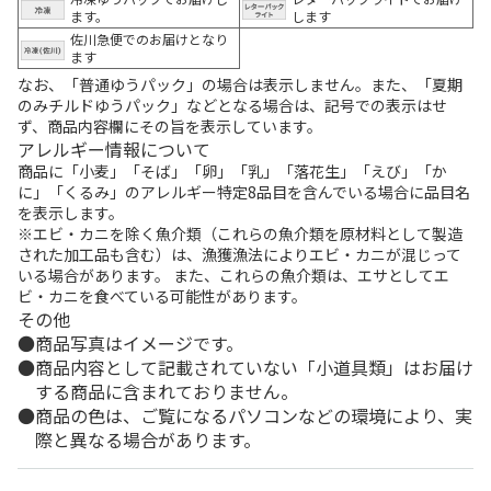
ます。
します
佐川急便でのお届けとなり
ます
なお、「普通ゆうパック」の場合は表示しません。また、「夏期
のみチルドゆうパック」などとなる場合は、記号での表示はせ
ず、商品内容欄にその旨を表示しています。
アレルギー情報について
商品に「小麦」「そば」「卵」「乳」「落花生」「えび」「か
に」「くるみ」のアレルギー特定8品目を含んでいる場合に品目名
を表示します。
※エビ・カニを除く魚介類（これらの魚介類を原材料として製造
された加工品も含む）は、漁獲漁法によりエビ・カニが混じって
いる場合があります。 また、これらの魚介類は、エサとしてエ
ビ・カニを食べている可能性があります。
その他
商品写真はイメージです。
商品内容として記載されていない「小道具類」はお届け
する商品に含まれておりません。
商品の色は、ご覧になるパソコンなどの環境により、実
際と異なる場合があります。