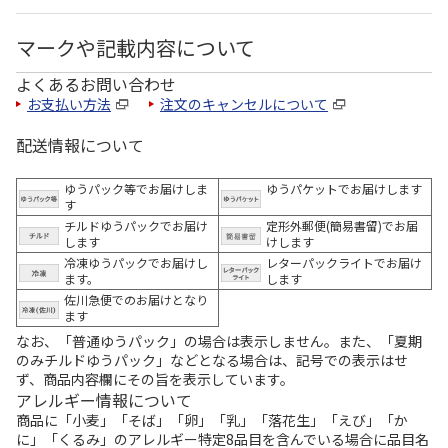
マークや記載内容について
よくあるお問い合わせ
お支払い方法
注文のキャンセルについて
配送情報について
ゆうパック等でお届けしま
ゆうパケットでお届けします
す
チルドゆうパックでお届け
定形外郵便(簡易書留)でお届
します
けします
冷凍ゆうパックでお届けし
レターパックライトでお届け
ます。
します
佐川急便でのお届けとなり
ます
なお、「普通ゆうパック」の場合は表示しません。また、「夏期
のみチルドゆうパック」などとなる場合は、記号での表示はせ
ず、商品内容欄にその旨を表示しています。
アレルギー情報について
商品に「小麦」「そば」「卵」「乳」「落花生」「えび」「か
に」「くるみ」のアレルギー特定8品目を含んでいる場合に品目名