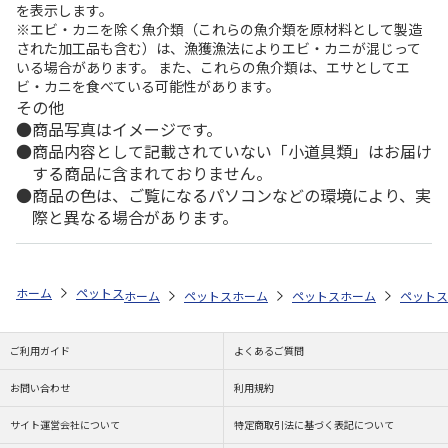
を表示します。
※エビ・カニを除く魚介類（これらの魚介類を原材料として製造
された加工品も含む）は、漁獲漁法によりエビ・カニが混じって
いる場合があります。 また、これらの魚介類は、エサとしてエ
ビ・カニを食べている可能性があります。
その他
商品写真はイメージです。
商品内容として記載されていない「小道具類」はお届け
する商品に含まれておりません。
商品の色は、ご覧になるパソコンなどの環境により、実
際と異なる場合があります。
ホーム
ペットストア
フード
フード（小動物用）
ハムスター
ホーム
ペットストア
ホーム
フード
ペットストア
フード（小動物用）
ホーム
フード
ペットス
ご利用ガイド
よくあるご質問
お問い合わせ
利用規約
サイト運営会社について
特定商取引法に基づく表記について