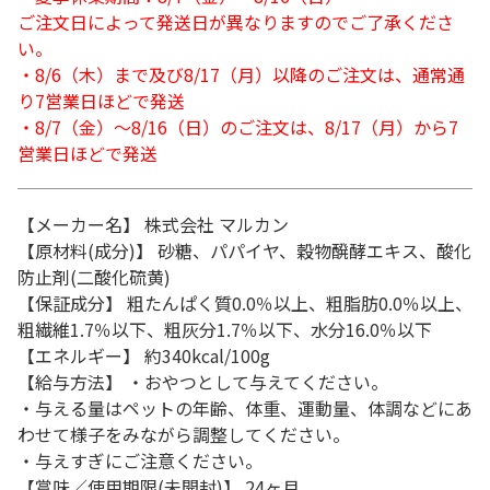
ご注文日によって発送日が異なりますのでご了承くださ
い。
・8/6（木）まで及び8/17（月）以降のご注文は、通常通
り7営業日ほどで発送
・8/7（金）～8/16（日）のご注文は、8/17（月）から7
営業日ほどで発送
【メーカー名】 株式会社 マルカン
【原材料(成分)】 砂糖、パパイヤ、穀物醗酵エキス、酸化
防止剤(二酸化硫黄)
【保証成分】 粗たんぱく質0.0％以上、粗脂肪0.0％以上、
粗繊維1.7％以下、粗灰分1.7％以下、水分16.0％以下
【エネルギー】 約340kcal/100g
【給与方法】 ・おやつとして与えてください。
・与える量はペットの年齢、体重、運動量、体調などにあ
わせて様子をみながら調整してください。
・与えすぎにご注意ください。
【賞味／使用期限(未開封)】 24ヶ月