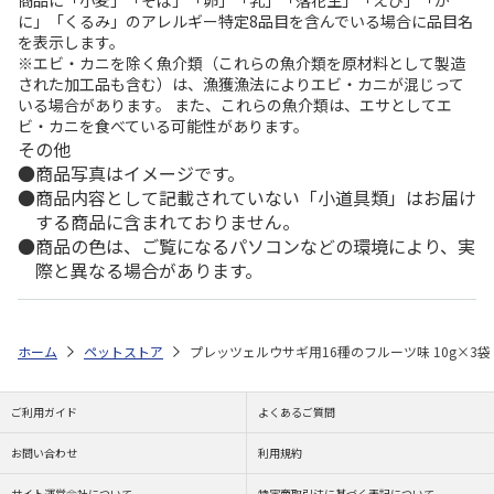
商品に「小麦」「そば」「卵」「乳」「落花生」「えび」「か
に」「くるみ」のアレルギー特定8品目を含んでいる場合に品目名
を表示します。
※エビ・カニを除く魚介類（これらの魚介類を原材料として製造
された加工品も含む）は、漁獲漁法によりエビ・カニが混じって
いる場合があります。 また、これらの魚介類は、エサとしてエ
ビ・カニを食べている可能性があります。
その他
商品写真はイメージです。
商品内容として記載されていない「小道具類」はお届け
する商品に含まれておりません。
商品の色は、ご覧になるパソコンなどの環境により、実
際と異なる場合があります。
ホーム
ペットストア
プレッツェルウサギ用16種のフルーツ味 10g×3袋
ご利用ガイド
よくあるご質問
お問い合わせ
利用規約
サイト運営会社について
特定商取引法に基づく表記について