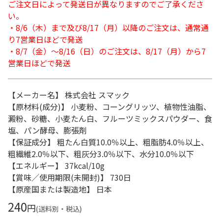
ご注文日によって発送日が異なりますのでご了承くださ
い。
・8/6（木）まで及び8/17（月）以降のご注文は、通常通
り7営業日ほどで発送
・8/7（金）～8/16（日）のご注文は、8/17（月）から7
営業日ほどで発送
【メーカー名】 株式会社 スマック
【原材料(成分)】 小麦粉、コーングリッツ、植物性油脂、
澱粉、砂糖、小麦たん白、フルーツミックスパウダー、食
塩、パン酵母、膨張剤
【保証成分】 粗たん白質10.0％以上、粗脂肪4.0％以上、
粗繊維2.0％以下、粗灰分3.0％以下、水分10.0％以下
【エネルギー】 37kcal/10g
【賞味／使用期限(未開封)】 730日
【原産国または製造地】 日本
240
円
(送料別・税込)