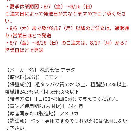
・夏季休業期間：8/7（金）～8/16（日）
ご注文日によって発送日が異なりますのでご了承くださ
い。
・8/6（木）まで及び8/17（月）以降のご注文は、通常通
り7営業日ほどで発送
・8/7（金）～8/16（日）のご注文は、8/17（月）から7
営業日ほどで発送
【メーカー名】 株式会社 アラタ
【原材料(成分)】 チモシー
【保証成分】 粗タンパク質5.8％以上、粗脂肪1.4％以上、
粗繊維24.3％以下粗灰分5.8％以下
【給与方法】 1日に2～3回に分けて与えてください。
【賞味／使用期限(未開封)】 24ヶ月
【原産国または製造地】 アメリカ
【諸注意】 ペット専用ですのでそれ以外には使用しない
で下さい。