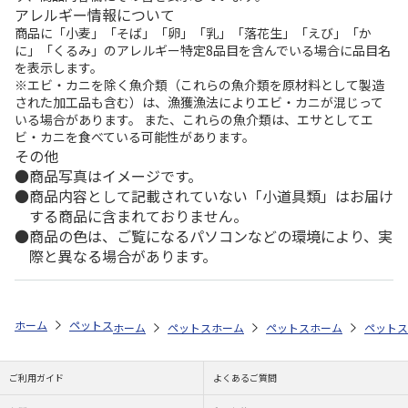
アレルギー情報について
商品に「小麦」「そば」「卵」「乳」「落花生」「えび」「か
に」「くるみ」のアレルギー特定8品目を含んでいる場合に品目名
を表示します。
※エビ・カニを除く魚介類（これらの魚介類を原材料として製造
された加工品も含む）は、漁獲漁法によりエビ・カニが混じって
いる場合があります。 また、これらの魚介類は、エサとしてエ
ビ・カニを食べている可能性があります。
その他
商品写真はイメージです。
商品内容として記載されていない「小道具類」はお届け
する商品に含まれておりません。
商品の色は、ご覧になるパソコンなどの環境により、実
際と異なる場合があります。
ホーム
ペットストア
フード
フード（小動物用）
モルモット
ホーム
ペットストア
ホーム
フード
ペットストア
フード（小動物用）
ホーム
フード
ペットス
ご利用ガイド
よくあるご質問