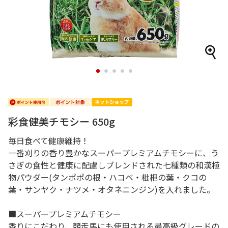
1
2
3
4
5
彩食健美チモシー 650g
毎日食べて健康維持！
一番刈りの香り豊かなスーパープレミアムチモシーに、う
さぎの食性と健康に配慮しブレンドされた七種類の和漢植
物パウダー(タンポポの根・ハコベ・枇杷の葉・クコの
葉・サンヤク・ナツメ・オタネニンジン)を入れました。
■スーパープレミアムチモシー
香りにこだわり、競走馬にも使用される最高級グレードの