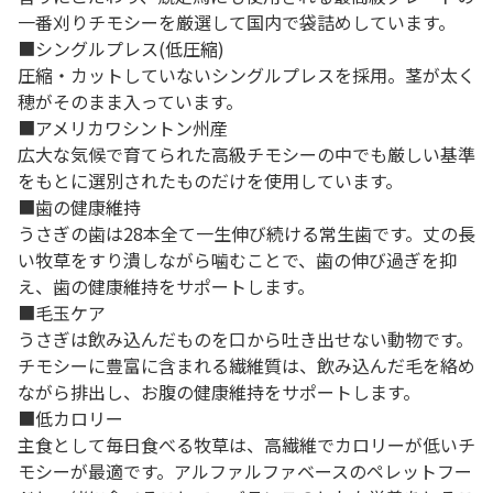
一番刈りチモシーを厳選して国内で袋詰めしています。
■シングルプレス(低圧縮)
圧縮・カットしていないシングルプレスを採用。茎が太く
穂がそのまま入っています。
■アメリカワシントン州産
広大な気候で育てられた高級チモシーの中でも厳しい基準
をもとに選別されたものだけを使用しています。
■歯の健康維持
うさぎの歯は28本全て一生伸び続ける常生歯です。丈の長
い牧草をすり潰しながら噛むことで、歯の伸び過ぎを抑
え、歯の健康維持をサポートします。
■毛玉ケア
うさぎは飲み込んだものを口から吐き出せない動物です。
チモシーに豊富に含まれる繊維質は、飲み込んだ毛を絡め
ながら排出し、お腹の健康維持をサポートします。
■低カロリー
主食として毎日食べる牧草は、高繊維でカロリーが低いチ
モシーが最適です。アルファルファベースのペレットフー