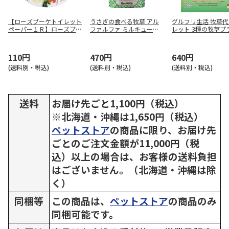
【ローズブーケトイレット
うさぎの食べる牧草 アル
グルフリ生活 牧草
ペーパー１Ｒ】ローズブー
ファルファ ミルキュー入
レット 3種の牧草プラ
ケトイレット個包装 ２８
り 520g
00g
１５
110円
470円
640円
(送料別・税込)
(送料別・税込)
(送料別・税込)
送料
お届け先ごと1,100円（税込）
※北海道・沖縄は1,650円（税込）
ペットストア
の商品に限り、お届け先
ごとのご注文金額が11,000円（税
込）以上の場合は、お客様の送料負担
はございません。（北海道・沖縄は除
く）
同梱等
この商品は、
ペットストア
の商品のみ
同梱可能です。