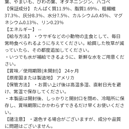
葉、やまいも、びわの葉、オタネニンジン、ハコベ
【保証成分】 たんぱく質11.9％、脂質1.69％、粗繊維
37.3％、灰分8.3％、水分7.5％、カルシウム0.45％、マグ
ネシウム0.13％、リン0.23％
【エネルギー】 --
【給与方法】 ・ウサギなどの小動物の主食として、毎日
常時食べられるように与えてください。給餌した牧草が減
っていたら、その都度追加してください。
・いつでも水が補給できるように、新鮮な水をご用意くだ
さい。
【賞味／使用期限(未開封)】 24ヶ月
【原産国または製造地】 アメリカ
【保管方法】 ・お買い上げ後は高温多湿、直射日光を避
け、常温で保存してください。
・本製品は開封後、しっかりと開封口を閉め、冷暗所に保
存し、賞味期限にかかわらずできるだけ早くお使いくださ
い。
【諸注意】 ・退色する場合がございますが、成分や品質
に問題はございません。