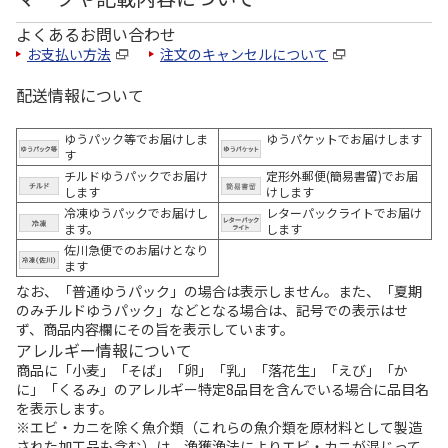
よくあるお問い合わせ
お支払い方法
注文のキャンセルについて
配送情報について
ゆうパック等でお届けしま
ゆうパケットでお届けします
す
チルドゆうパックでお届け
定形外郵便(簡易書留)でお届
します
けします
冷凍ゆうパックでお届けし
レターパックライトでお届け
ます。
します
佐川急便でのお届けとなり
ます
なお、「普通ゆうパック」の場合は表示しません。また、「夏期
のみチルドゆうパック」などとなる場合は、記号での表示はせ
ず、商品内容欄にその旨を表示しています。
アレルギー情報について
商品に「小麦」「そば」「卵」「乳」「落花生」「えび」「か
に」「くるみ」のアレルギー特定8品目を含んでいる場合に品目名
を表示します。
※エビ・カニを除く魚介類（これらの魚介類を原材料として製造
された加工品も含む）は、漁獲漁法によりエビ・カニが混じって