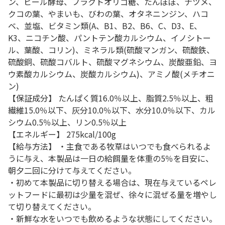
ン、ビール酵母、フラクトオリゴ糖、たんぽぽ、ナツメ、
クコの葉、やまいも、びわの葉、オタネニンジン、ハコ
ベ、並塩、ビタミン類(A、B1、B2、B6、C、D3、E、
K3、ニコチン酸、パントテン酸カルシウム、イノシトー
ル、葉酸、コリン)、ミネラル類(硫酸マンガン、硫酸鉄、
硫酸銅、硫酸コバルト、硫酸マグネシウム、炭酸亜鉛、ヨ
ウ素酸カルシウム、炭酸カルシウム)、アミノ酸(メチオニ
ン)
【保証成分】 たんぱく質16.0％以上、脂質2.5％以上、粗
繊維15.0％以下、灰分10.0％以下、水分10.0％以下、カル
シウム0.5％以上、リン0.5％以上
【エネルギー】 275kcal/100g
【給与方法】 ・主食である牧草はいつでも食べられるよ
うに与え、本製品は一日の給餌量を体重の5％を目安に、
朝夕二回に分けて与えてください。
・初めて本製品に切り替える場合は、現在与えているペレ
ットフードに最初は少量を混ぜ、徐々に混ぜる量を増やし
て切り替えてください。
・新鮮な水をいつでも飲めるような状態にしてください。