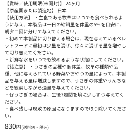
【賞味／使用期限(未開封)】 24ヶ月
【原産国または製造地】 日本
【使用方法】 ・主食である牧草はいつでも食べられるよ
うに与え、本製品は一日の給餌量を体重の5％を目安に、
朝夕二回に分けて与えてください。
・初めて本製品に切り替える場合は、現在与えているペレ
ットフードに最初は少量を混ぜ、徐々に混ぜる量を増やし
て切り替えてください。
・新鮮な水をいつでも飲めるような状態にしてください。
【諸注意】 ・うさぎの品種や個体差、牧草の種類や品
種、他に与えられている野菜やおやつの量によって、本製
品を与える量は増減しますので、うさぎの体重やうんちな
どを観察しながら適量を与えてください。
・仔うさぎの場合は、生後7週間を境に少しずつ与えてく
ださい。
・食べ残しは腐敗の原因になりますので取り除いてくださ
い。
830
円
(送料別・税込)