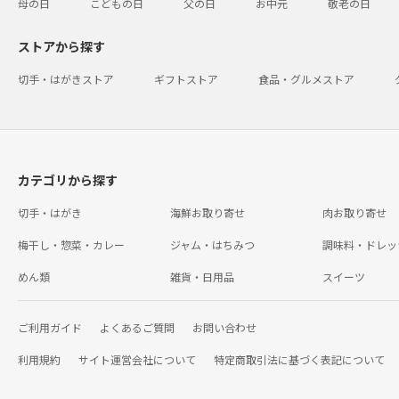
母の日
こどもの日
父の日
お中元
敬老の日
ストアから探す
切手・はがきストア
ギフトストア
食品・グルメストア
カテゴリから探す
切手・はがき
海鮮お取り寄せ
肉お取り寄せ
梅干し・惣菜・カレー
ジャム・はちみつ
調味料・ドレッ
めん類
雑貨・日用品
スイーツ
ご利用ガイド
よくあるご質問
お問い合わせ
利用規約
サイト運営会社について
特定商取引法に基づく表記について