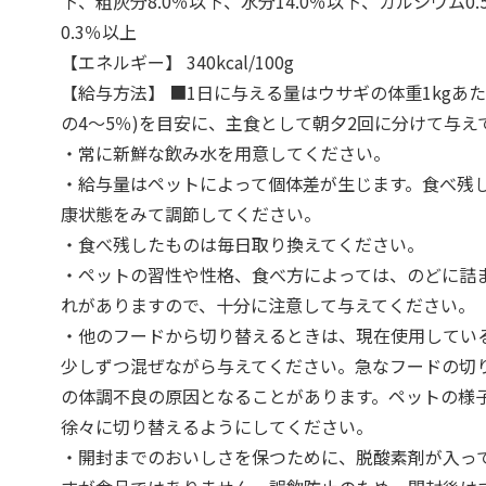
下、粗灰分8.0％以下、水分14.0％以下、カルシウム0
0.3％以上
【エネルギー】 340kcal/100g
【給与方法】 ■1日に与える量はウサギの体重1kgあたり
の4～5％)を目安に、主食として朝夕2回に分けて与え
・常に新鮮な飲み水を用意してください。
・給与量はペットによって個体差が生じます。食べ残
康状態をみて調節してください。
・食べ残したものは毎日取り換えてください。
・ペットの習性や性格、食べ方によっては、のどに詰
れがありますので、十分に注意して与えてください。
・他のフードから切り替えるときは、現在使用してい
少しずつ混ぜながら与えてください。急なフードの切
の体調不良の原因となることがあります。ペットの様
徐々に切り替えるようにしてください。
・開封までのおいしさを保つために、脱酸素剤が入っ