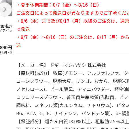
・夏季休業期間：8/7（金）～8/16（日）
ご注文日によって発送日が異なりますのでご了承くだ
・8/6（木）まで及び8/17（月）以降のご注文は、通
ppyDays 2wayド
獣医師開発 ニオイ
デオトイレ 飛び散
無添加良品 
で発送
イブベッド グレ
をとる砂専用 猫ト
らない消臭・抗菌サ
ムデンタルコ
イレ ナチュラルグ
ンド 4L
ぐるぐるボー
・8/7（金）～8/16（日）のご注文は、8/17（月）
レー
…
送
,890円
1,550円
1,320円
470円
送料別・税込)
(送料別・税込)
(送料別・税込)
(送料別・税込
【メーカー名】 ドギーマンハヤシ 株式会社
【原材料(成分)】 牧草(チモシー、アルファルファ、ク
コーンフラワー、脱脂大豆、リンゴ、おから、脱脂米
ノセルロース)、ビール酵母、アマニパウダー、植物
ロッコリースプラウト、善玉菌生産物質(乳酸菌、ビフ
調味料、ミネラル類(カルシウム、ナトリウム)、ビタミン
B6、B12、C、E、ナイアシン、パントテン酸)、pH調
【保証成分】 粗たん白質13.0％以上、粗脂肪2.5％以上