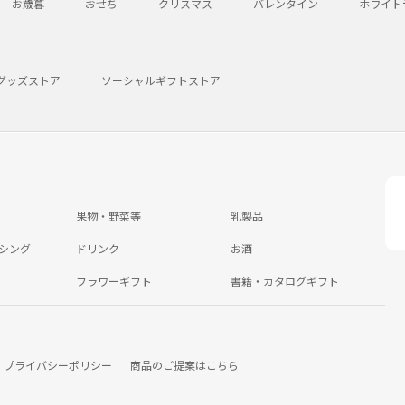
お歳暮
おせち
クリスマス
バレンタイン
ホワイト
グッズストア
ソーシャルギフトストア
果物・野菜等
乳製品
シング
ドリンク
お酒
フラワーギフト
書籍・カタログギフト
プライバシーポリシー
商品のご提案はこちら