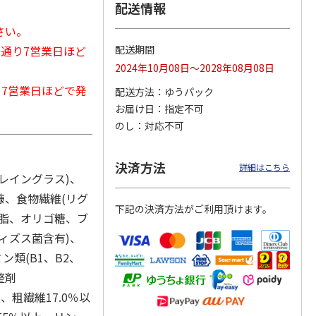
配送情報
さい。
常通り7営業日ほど
配送期間
カムカ
銀のスプーン パウ
ペット線香 虹のか
鈴虫の経木 3枚入
2024年10月08日～2028年08月08日
ーン
チ 健康に育つ子ね
なた フルーティフ
ン型 S
こ用 まぐろ・かつ
ローラルの香り
から7営業日ほどで発
配送方法
ゆうパック
おに
…
お届け日
指定不可
120円
590円
100円
のし
対応不可
)
(送料別・税込)
(送料別・税込)
(送料別・税込)
決済方法
詳細はこちら
レイングラス)、
糠、食物繊維(リグ
下記の決済方法がご利用頂けます。
油脂、オリゴ糖、ブ
ィズス菌含有)、
類(B1、B2、
整剤
、粗繊維17.0％以