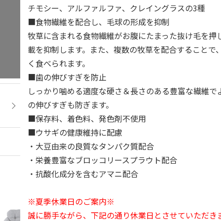
チモシー、アルファルファ、クレイングラスの3種
■食物繊維を配合し、毛球の形成を抑制
牧草に含まれる食物繊維がお腹にたまった抜け毛を押
載を抑制します。また、複数の牧草を配合することで
く食べられます。
■歯の伸びすぎを防止
しっかり噛める適度な硬さ＆長さのある豊富な繊維で
の伸びすぎも防ぎます。
■保存料、着色料、発色剤不使用
■ウサギの健康維持に配慮
・大豆由来の良質なタンパク質配合
・栄養豊富なブロッコリースプラウト配合
・抗酸化成分を含むアマニ配合
※夏季休業日のご案内※
誠に勝手ながら、下記の通り休業日とさせていただき