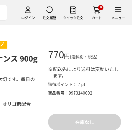
0
ログイン
注文履歴
クイック注文
カート
メニュー
770
円
ス 900g
(送料別・税込)
※配送先により送料は変動いたし
ます。
大切です。毎日の
獲得ポイント： 7 pt
商品番号
9973140002
母、オリゴ糖配合