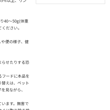
.55％以上、リン
40～50g(体重
てください。
しや便の様子、健
まらせたりする恐
るフードに本品を
り替えは、ペット
子を見ながら、
ています。無害で