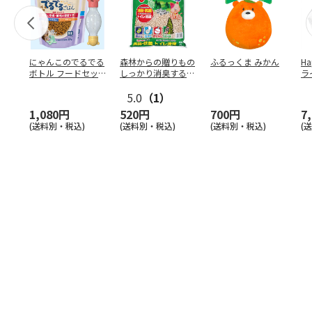
にゃんこのでるでる
森林からの贈りもの
ふるっくま みかん
Ha
ボトル フードセッ
しっかり消臭するひ
ラ
ト
のきの猫砂 7L
ー
5.0
（1）
1,080円
520円
700円
7
(送料別・税込)
(送料別・税込)
(送料別・税込)
(