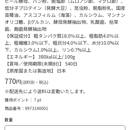
ビール酵母、パン粉、脱塩節（ムロアジ節、マグロ節）、
低分子プロテイン（発酵大豆）、昆虫粉、脱脂粉乳、国産
菜種油、アスコフィルム（海藻）、カルシウム、マンナン
オリゴ糖、βグルカン、酵母発酵抽出物、乳酸菌、枯草
菌、麹菌発酵抽出物
【保証成分】 粗タンパク質18.0％以上、粗脂肪4.0％以
上、粗繊維3.0％以下、粗灰分4.0％以下、水分10.0%以
下、カルシウム1.0%以上、リン0.7%以上
【エネルギー】 380kal以上/ 100g
【賞味／使用期限(未開封)】 540日
【原産国または製造地】 日本
770
円
(送料別・税込)
※配送先により送料は変動いたします。
獲得ポイント： 7 pt
商品番号
9973140001
数量