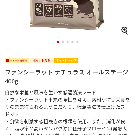
1
2
3
4
5
ファンシーラット ナチュラス オールステージ
400g
自然な栄養と風味を生かす低温製法フード
・ファンシーラット本来の食性を考え、素材が持つ栄養を
そのまま得られるようこだわり、低温製法で仕上げたフー
ドです。
・食欲を刺激する粗挽きの穀類を使用、また、消化が良
く、吸収率が高いタンパク源に低分子プロテイン(発酵大