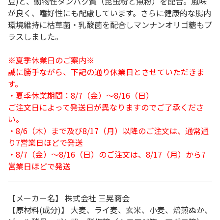
豆)と、動物性タンパク質（昆虫粉と魚粉）を配合。風味
が良く、嗜好性にも配慮しています。さらに健康的な腸内
環境維持に枯草菌・乳酸菌を配合しマンナンオリゴ糖もプ
ラスしました。
※夏季休業日のご案内※
誠に勝手ながら、下記の通り休業日とさせていただきま
す。
・夏季休業期間：8/7（金）～8/16（日）
ご注文日によって発送日が異なりますのでご了承くださ
い。
・8/6（木）まで及び8/17（月）以降のご注文は、通常通
り7営業日ほどで発送
・8/7（金）～8/16（日）のご注文は、8/17（月）から7
営業日ほどで発送
【メーカー名】 株式会社 三晃商会
【原材料(成分)】 大麦、ライ麦、玄米、小麦、焙煎ぬか、