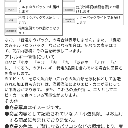
す
チルドゆうパックでお届け
定形外郵便(簡易書留)でお届
します
けします
冷凍ゆうパックでお届けし
レターパックライトでお届け
ます。
します
佐川急便でのお届けとなり
ます
なお、「普通ゆうパック」の場合は表示しません。また、「夏期
のみチルドゆうパック」などとなる場合は、記号での表示はせ
ず、商品内容欄にその旨を表示しています。
アレルギー情報について
商品に「小麦」「そば」「卵」「乳」「落花生」「えび」「か
に」「くるみ」のアレルギー特定8品目を含んでいる場合に品目名
を表示します。
※エビ・カニを除く魚介類（これらの魚介類を原材料として製造
された加工品も含む）は、漁獲漁法によりエビ・カニが混じって
いる場合があります。 また、これらの魚介類は、エサとしてエ
ビ・カニを食べている可能性があります。
その他
商品写真はイメージです。
商品内容として記載されていない「小道具類」はお届け
する商品に含まれておりません。
商品の色は、ご覧になるパソコンなどの環境により、実