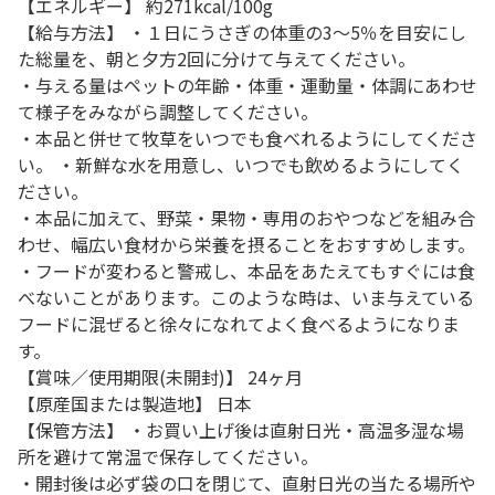
【エネルギー】 約271kcal/100g
【給与方法】 ・１日にうさぎの体重の3～5％を目安にし
た総量を、朝と夕方2回に分けて与えてください。
・与える量はペットの年齢・体重・運動量・体調にあわせ
て様子をみながら調整してください。
・本品と併せて牧草をいつでも食べれるようにしてくださ
い。 ・新鮮な水を用意し、いつでも飲めるようにしてく
ださい。
・本品に加えて、野菜・果物・専用のおやつなどを組み合
わせ、幅広い食材から栄養を摂ることをおすすめします。
・フードが変わると警戒し、本品をあたえてもすぐには食
べないことがあります。このような時は、いま与えている
フードに混ぜると徐々になれてよく食べるようになりま
す。
【賞味／使用期限(未開封)】 24ヶ月
【原産国または製造地】 日本
【保管方法】 ・お買い上げ後は直射日光・高温多湿な場
所を避けて常温で保存してください。
・開封後は必ず袋の口を閉じて、直射日光の当たる場所や