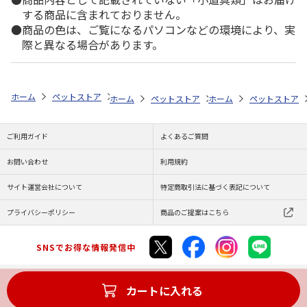
する商品に含まれておりません。
商品の色は、ご覧になるパソコンなどの環境により、実
際と異なる場合があります。
ホーム
ペットストア
フード
フード（小動物用）
モルモット
ホーム
ペットストア
ホーム
フード
ペットストア
フード（小動
ご利用ガイド
よくあるご質問
お問い合わせ
利用規約
サイト運営会社について
特定商取引法に基づく表記について
プライバシーポリシー
商品のご提案はこちら
SNSでお得な情報発信中
カートに入れる
Copyright (C) JAPAN POST Co.,Ltd. All Rights Reserved.