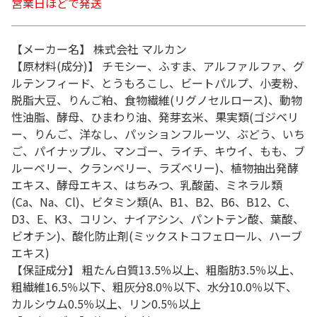
営業日ほどで発送
【メーカー名】 株式会社 マルカン
【原材料(成分)】 チモシー、ふすま、アルファルファ、グ
ルテンフィード、とうもろこし、ビートパルプ、小麦粉、
脱脂大豆、りんご粕、食物繊維(リグノセルロース)、動物
性油脂、酵母、ひまわり油、発芽玄米、果実類(ゴジベリ
ー、りんご、洋なし、パッションフルーツ、ぶどう、いち
ご、パイナップル、マンゴー、ライチ、キウイ、もも、ブ
ルーベリー、クランベリー、ラズベリー)、植物抽出発酵
エキス、酵母エキス、はちみつ、乳酸菌、ミネラル類
(Ca、Na、Cl)、ビタミン類(A、B1、B2、B6、B12、C、
D3、E、K3、コリン、ナイアシン、パントテン酸、葉酸、
ビオチン)、酸化防止剤(ミックストコフェロール、ハーブ
エキス)
【保証成分】 粗たん白質13.5％以上、粗脂肪3.5％以上、
粗繊維16.5％以下、粗灰分8.0％以下、水分10.0％以下、
カルシウム0.5％以上、リン0.5％以上