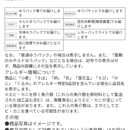
ゆうパック等でお届けしま
ゆうパケットでお届けします
す
チルドゆうパックでお届け
定形外郵便(簡易書留)でお届
します
けします
冷凍ゆうパックでお届けし
レターパックライトでお届け
ます。
します
佐川急便でのお届けとなり
ます
なお、「普通ゆうパック」の場合は表示しません。また、「夏期
のみチルドゆうパック」などとなる場合は、記号での表示はせ
ず、商品内容欄にその旨を表示しています。
アレルギー情報について
商品に「小麦」「そば」「卵」「乳」「落花生」「えび」「か
に」「くるみ」のアレルギー特定8品目を含んでいる場合に品目名
を表示します。
※エビ・カニを除く魚介類（これらの魚介類を原材料として製造
された加工品も含む）は、漁獲漁法によりエビ・カニが混じって
いる場合があります。 また、これらの魚介類は、エサとしてエ
ビ・カニを食べている可能性があります。
その他
商品写真はイメージです。
商品内容として記載されていない「小道具類」はお届け