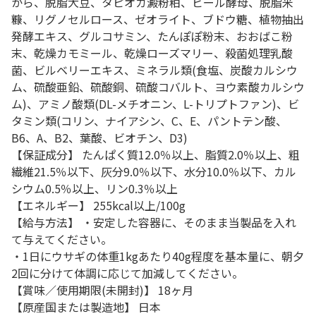
から、脱脂大豆、タピオカ澱粉粕、ビール酵母、脱脂米
糠、リグノセルロース、ゼオライト、ブドウ糖、植物抽出
発酵エキス、グルコサミン、たんぽぽ粉末、おおばこ粉
末、乾燥カモミール、乾燥ローズマリー、殺菌処理乳酸
菌、ビルベリーエキス、ミネラル類(食塩、炭酸カルシウ
ム、硫酸亜鉛、硫酸銅、硫酸コバルト、ヨウ素酸カルシウ
ム)、アミノ酸類(DL-メチオニン、L-トリプトファン)、ビ
タミン類(コリン、ナイアシン、C、E、パントテン酸、
B6、A、B2、葉酸、ビオチン、D3)
【保証成分】 たんぱく質12.0％以上、脂質2.0％以上、粗
繊維21.5％以下、灰分9.0％以下、水分10.0％以下、カル
シウム0.5％以上、リン0.3％以上
【エネルギー】 255kcal以上/100g
【給与方法】 ・安定した容器に、そのまま当製品を入れ
て与えてください。
・1日にウサギの体重1kgあたり40g程度を基本量に、朝夕
2回に分けて体調に応じて加減してください。
【賞味／使用期限(未開封)】 18ヶ月
【原産国または製造地】 日本