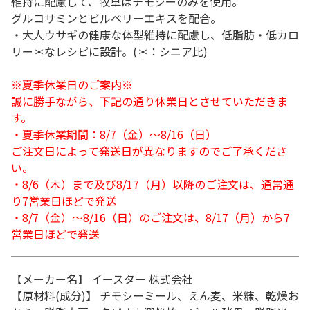
維持に配慮して、牧草はチモシーのみを使用。
グルコサミンとビルベリーエキスを配合。
・大人ウサギの健康な体型維持に配慮し、低脂肪・低カロ
リー＊なレシピに設計。(＊：シニア比)
※夏季休業日のご案内※
誠に勝手ながら、下記の通り休業日とさせていただきま
す。
・夏季休業期間：8/7（金）～8/16（日）
ご注文日によって発送日が異なりますのでご了承くださ
い。
・8/6（木）まで及び8/17（月）以降のご注文は、通常通
り7営業日ほどで発送
・8/7（金）～8/16（日）のご注文は、8/17（月）から7
営業日ほどで発送
【メーカー名】 イースター 株式会社
【原材料(成分)】 チモシーミール、えん麦、米糠、乾燥お