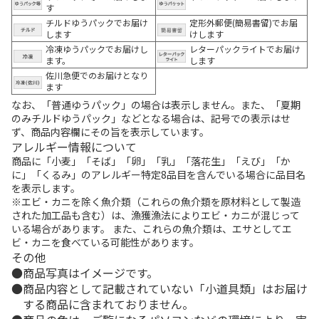
す
チルドゆうパックでお届け
定形外郵便(簡易書留)でお届
します
けします
冷凍ゆうパックでお届けし
レターパックライトでお届け
ます。
します
佐川急便でのお届けとなり
ます
なお、「普通ゆうパック」の場合は表示しません。また、「夏期
のみチルドゆうパック」などとなる場合は、記号での表示はせ
ず、商品内容欄にその旨を表示しています。
アレルギー情報について
商品に「小麦」「そば」「卵」「乳」「落花生」「えび」「か
に」「くるみ」のアレルギー特定8品目を含んでいる場合に品目名
を表示します。
※エビ・カニを除く魚介類（これらの魚介類を原材料として製造
された加工品も含む）は、漁獲漁法によりエビ・カニが混じって
いる場合があります。 また、これらの魚介類は、エサとしてエ
ビ・カニを食べている可能性があります。
その他
商品写真はイメージです。
商品内容として記載されていない「小道具類」はお届け
する商品に含まれておりません。