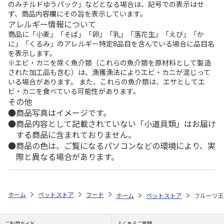
のみチルドゆうパック」などとなる場合は、記号での表示はせ
ず、商品内容欄にその旨を表示しています。
アレルギー情報について
商品に「小麦」「そば」「卵」「乳」「落花生」「えび」「か
に」「くるみ」のアレルギー特定8品目を含んでいる場合に品目名
を表示します。
※エビ・カニを除く魚介類（これらの魚介類を原材料として製造
された加工品も含む）は、漁獲漁法によりエビ・カニが混じって
いる場合があります。 また、これらの魚介類は、エサとしてエ
ビ・カニを食べている可能性があります。
その他
商品写真はイメージです。
商品内容として記載されていない「小道具類」はお届け
する商品に含まれておりません。
商品の色は、ご覧になるパソコンなどの環境により、実
際と異なる場合があります。
ホーム
ペットストア
フード
フード（小動物用）
ハムスター
ホーム
ペットストア
フルーツ王国
ご利用ガイド
よくあるご質問