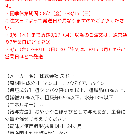
す。
・夏季休業期間：8/7（金）～8/16（日）
ご注文日によって発送日が異なりますのでご了承くださ
い。
・8/6（木）まで及び8/17（月）以降のご注文は、通常通
り7営業日ほどで発送
・8/7（金）～8/16（日）のご注文は、8/17（月）から7
営業日ほどで発送
【メーカー名】 株式会社 スドー
【原材料(成分)】 マンゴー、パパイア、パイン
【保証成分】 粗タンパク質0.1%以上、粗脂肪0.1%以上、
粗繊維2.0%以下、粗灰分0.5%以下、水分13%以下
【エネルギー】 --
【給与方法】 おやつやごほうびとして与えるか、主食に
少量を混ぜて与えてください。
【賞味／使用期限(未開封)】 24ヶ月
【原産国または製造地】 タイ