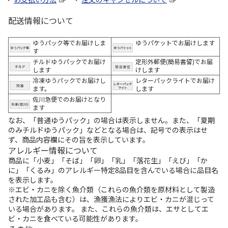
配送情報について
ゆうパック等でお届けしま
ゆうパケットでお届けします
す
チルドゆうパックでお届け
定形外郵便(簡易書留)でお届
します
けします
冷凍ゆうパックでお届けし
レターパックライトでお届け
ます。
します
佐川急便でのお届けとなり
ます
なお、「普通ゆうパック」の場合は表示しません。また、「夏期
のみチルドゆうパック」などとなる場合は、記号での表示はせ
ず、商品内容欄にその旨を表示しています。
アレルギー情報について
商品に「小麦」「そば」「卵」「乳」「落花生」「えび」「か
に」「くるみ」のアレルギー特定8品目を含んでいる場合に品目名
を表示します。
※エビ・カニを除く魚介類（これらの魚介類を原材料として製造
された加工品も含む）は、漁獲漁法によりエビ・カニが混じって
いる場合があります。 また、これらの魚介類は、エサとしてエ
ビ・カニを食べている可能性があります。