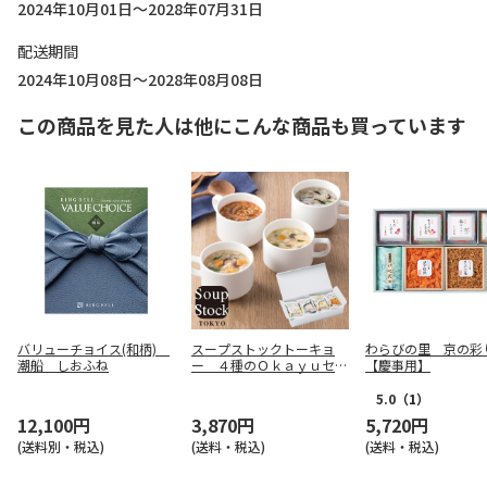
2024年10月01日～2028年07月31日
配送期間
2024年10月08日～2028年08月08日
この商品を見た人は他にこんな商品も買っています
バリューチョイス(和柄)
スープストックトーキョ
わらびの里 京の彩
潮船 しおふね
ー ４種のＯｋａｙｕセッ
【慶事用】
ト８袋【慶事用】
5.0
（1）
12,100円
3,870円
5,720円
(送料別・税込)
(送料・税込)
(送料・税込)